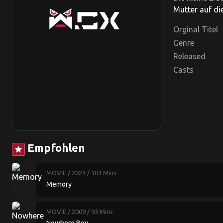
Mutter auf di
Orginal Titel
Genre
Released
Casts
Empfohlen
star
MOVIE
/ 2023
/ 103 Mins
Memory
MOVIE
/ 2009
/ 93 Mins