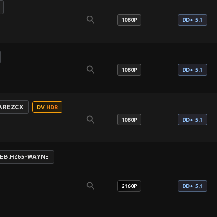
search
1080P
DD+ 5.1
search
1080P
DD+ 5.1
WAREZCX
DV HDR
search
1080P
DD+ 5.1
WEB.H265-WAYNE
search
2160P
DD+ 5.1