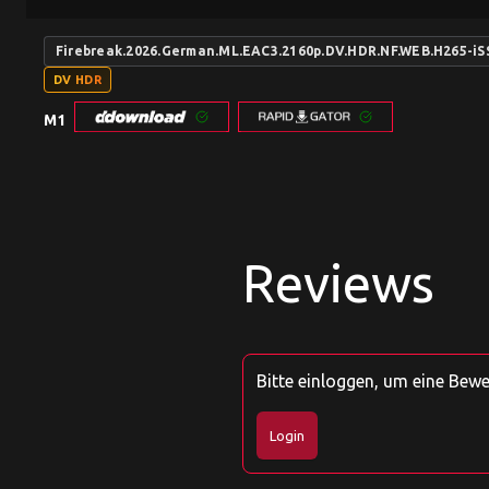
Firebreak.2026.German.ML.EAC3.2160p.DV.HDR.NF.WEB.H265-i
DV HDR
M1
Reviews
Bitte einloggen, um eine Bew
Login