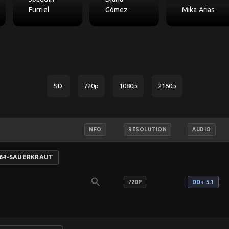
Furriel
Gómez
Mika Arias
SD
720p
1080p
2160p
NFO
RESOLUTION
AUDIO
h264-SAUERKRAUT
search
720P
DD+ 5.1