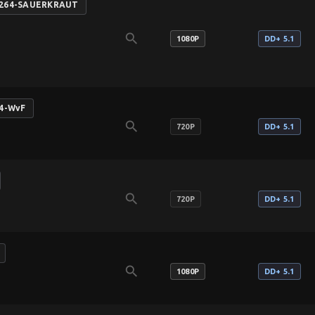
.h264-SAUERKRAUT
search
1080P
DD+ 5.1
64-WvF
search
720P
DD+ 5.1
search
720P
DD+ 5.1
search
1080P
DD+ 5.1