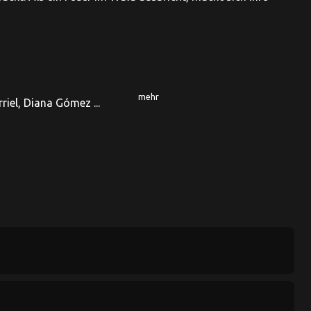
mehr
riel, Diana Gómez ...