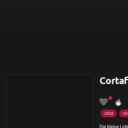
Corta
2
2026
10
Die kleine Li