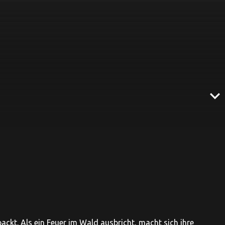
expand_more
ckt. Als ein Feuer im Wald ausbricht, macht sich ihre