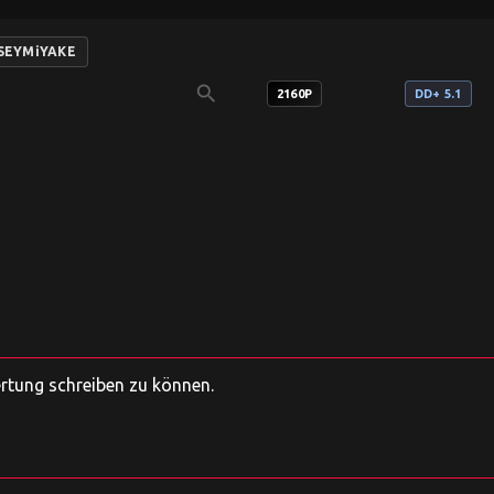
SSEYMiYAKE
search
2160P
DD+ 5.1
ertung schreiben zu können.