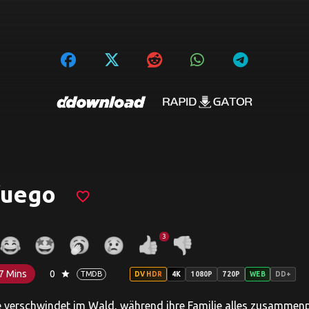
fuego
favorite_border
3
7 Mins
0
star
TMDB
DV HDR
4K
1080P
720P
WEB
DD+
de verschwindet im Wald, während ihre Familie alles zusammenpa