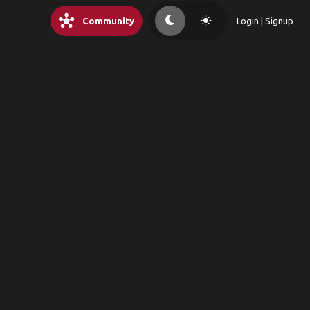
hub
light_mode
Community
Login | Signup