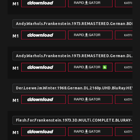
KATFILE.
M1
Andy.Warhols.Frankenstein.1973.REMASTERED.German.BDRip
KATFILE.
M1
Andy.Warhols.Frankenstein.1973.REMASTERED.German.DL.10
KATFILE.
M1
Der.Loewe.im.Winter.1968.German.DL.2160p.UHD.BluRay.HEV
KATFILE.
M1
Flesh.for.Frankenstein.1973.3D.MULTi.COMPLETE.BLURAY-
KATFILE.
M1