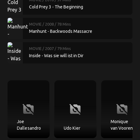
Cold Prey 3 - The Beginning
MOVIE
/ 2008
/ 78 Mins
Manhunt - Backwoods Massacre
MOVIE
/ 2007
/ 79 Mins
Inside - Was sie will ist in Dir
no_photography
no_photography
no_photography
Joe
Monique
Dallesandro
Udo Kier
van Vooren