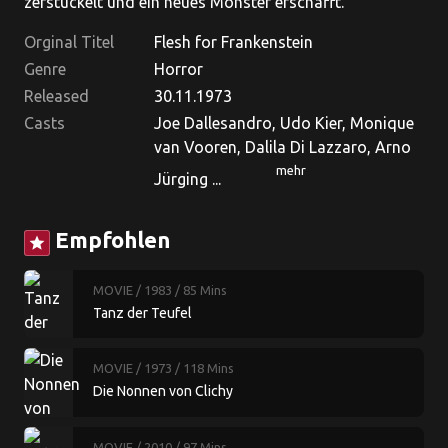
zerstückelt und ein neues Monster erschafft.
Orginal Titel
Flesh for Frankenstein
Genre
Horror
Released
30.11.1973
Casts
Joe Dallesandro, Udo Kier, Monique
van Vooren, Dalila Di Lazzaro, Arno
mehr
Jürging ...
Empfohlen
star
MOVIE
/ 1983
/ 85 Mins
Tanz der Teufel
MOVIE
/ 1973
/ 118 Mins
Die Nonnen von Clichy
MOVIE
/ 2010
/ 97 Mins