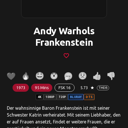
Andy Warhols
Frankenstein
favorite_border
1973
95 Mins
FSK 16
5.73
star
TMDB
4K
1080P
720P
BLURAY
DTS
Der wahnsinnige Baron Frankenstein ist mit seiner
Schwester Katrin verheiratet. Mit seinem Liebhaber, den
er auf Frauen ansetzt, findet er weitere Frauen, die er