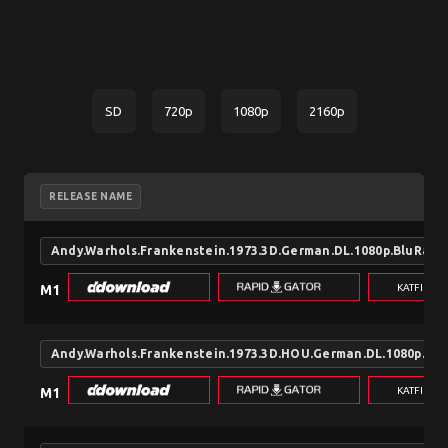
SD
720p
1080p
2160p
RELEASE NAME
Andy.Warhols.Frankenstein.1973.3D.German.DL.1080p.BluRay
KATFILE.
M1
Andy.Warhols.Frankenstein.1973.3D.HOU.German.DL.1080p.Bl
KATFILE.
M1