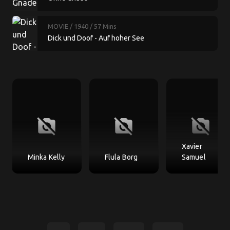
MOVIE
/ 1940
/ 57 Mins
Dick und Doof - Auf hoher See
no_photography
no_photography
no_photography
Xavier
Minka Kelly
Flula Borg
Samuel