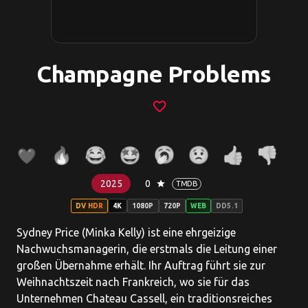
Champagne Problems
favorite_border
2025
0
star
TMDB
DV HDR
4K
1080P
720P
WEB
DD5.1
Sydney Price (Minka Kelly) ist eine ehrgeizige
Nachwuchsmanagerin, die erstmals die Leitung einer
großen Übernahme erhält. Ihr Auftrag führt sie zur
Weihnachtszeit nach Frankreich, wo sie für das
Unternehmen Chateau Cassell, ein traditionsreiches