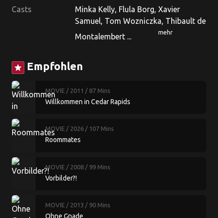
Casts
Minka Kelly, Flula Borg, Xavier
Samuel, Tom Wozniczka, Thibault de
mehr
Montalembert ...
Empfohlen
star
MOVIE
/ 2011
/ 87 Mins
Willkommen in Cedar Rapids
MOVIE
/ 2026
/ 107 Mins
Roommates
MOVIE
/ 2008
/ 99 Mins
Vorbilder?!
MOVIE
/ 2013
/ 90 Mins
Ohne Gnade