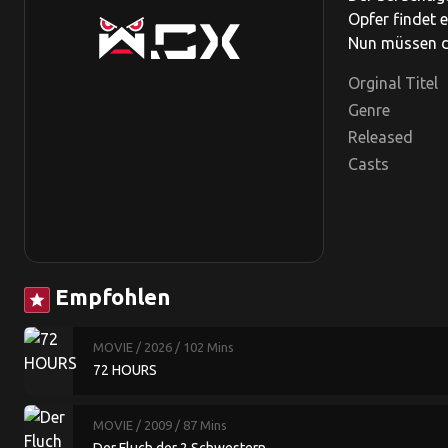
Opfer findet 
Nun müssen di
Orginal Titel
Genre
Released
Casts
Empfohlen
star
MOVIE
/ 2026
/ 102 Mins
72 HOURS
MOVIE
/ 2009
/ 87 Mins