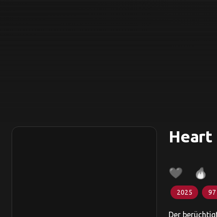
Heart
2025
97
Der berüchtig