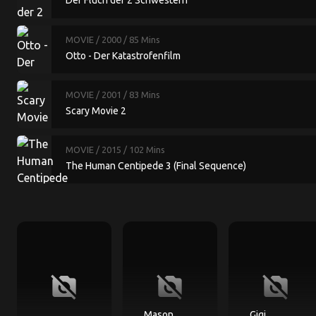
Der Fluch der 2 Schwestern
MOVIE
/ 2000
/ 85 Mins
Otto - Der Katastrofenfilm
MOVIE
/ 2001
/ 83 Mins
Scary Movie 2
MOVIE
/ 2015
/ 102 Mins
The Human Centipede 3 (Final Sequence)
no_photography
no_photography
no_photography
Mason
Gigi