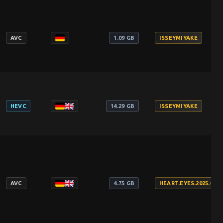
AVC
1.09 GB
ISSEYMIYAKE
HEVC
14.29 GB
ISSEYMIYAKE
AVC
4.75 GB
HEART.EYES.2025.GER