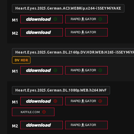
Heart.Eyes.2025.German.AC3.WEBRip.x264-iSSEYMiYAKE
M1
M2
Heart.Eyes.2025.German.DL.2160p.DV.HDR.WEB.H265-iSSEYMiY
DV HDR
M1
Heart.Eyes.2025.German.DL.1080p.WEB.h264.WvF
M1
KATFILE.COM
M2