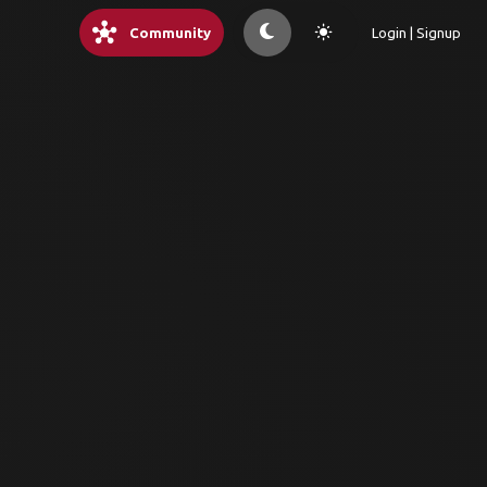
hub
light_mode
Community
Login | Signup