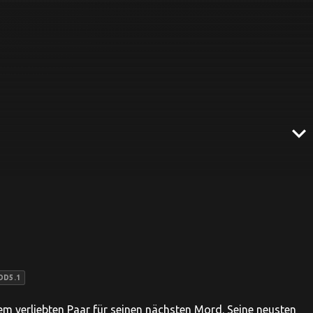
expand_more
DD5.1
nem verliebten Paar für seinen nächsten Mord. Seine neusten