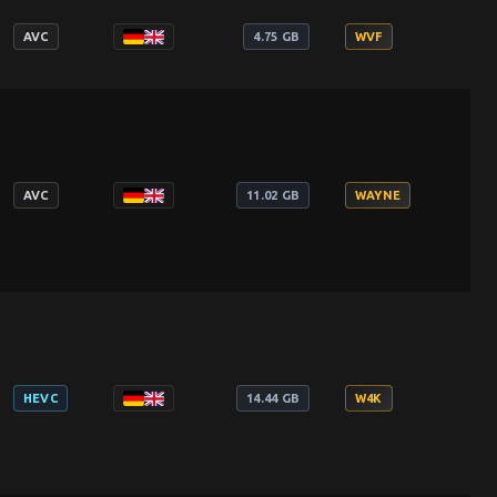
AVC
4.75 GB
WVF
AVC
11.02 GB
WAYNE
HEVC
14.44 GB
W4K