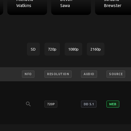
Watkins
Sawa
Brewster
SD
720p
1080p
2160p
NFO
RESOLUTION
AUDIO
SOURCE
search
720P
DD 5.1
WEB