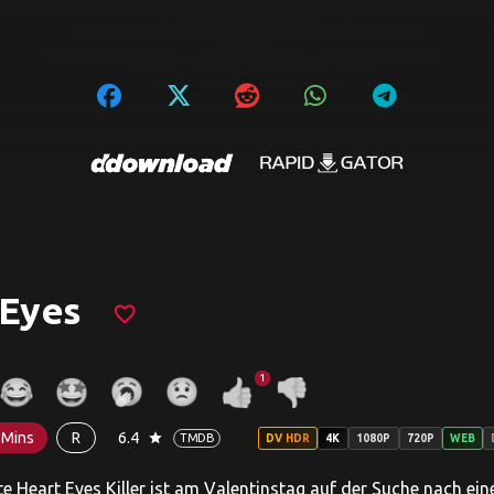
 Eyes
favorite_border
1
 Mins
R
6.4
star
TMDB
DV HDR
4K
1080P
720P
WEB
te Heart Eyes Killer ist am Valentinstag auf der Suche nach ei