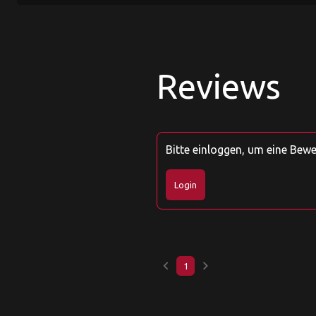
Reviews
Bitte einloggen, um eine Bew
Login
keyboard_arrow_left
keyboard_arrow_right
1