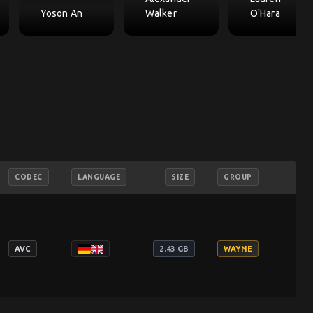
Yoson An
Walker
O'Hara
CODEC
LANGUAGE
SIZE
GROUP
AVC
2.43 GB
WAYNE