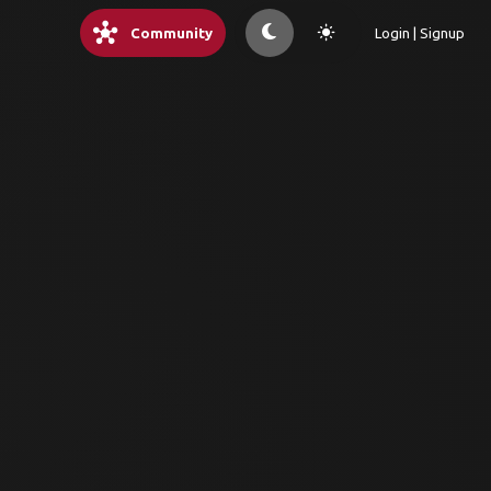
hub
light_mode
Community
Login | Signup