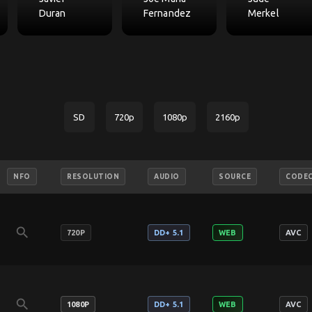
Duran
Fernandez
Merkel
SD
720p
1080p
2160p
NFO
RESOLUTION
AUDIO
SOURCE
CODE
search
720P
DD+ 5.1
WEB
AVC
search
1080P
DD+ 5.1
WEB
AVC