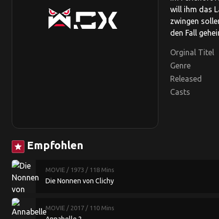
will ihm das 
zwingen sollen
den Fall gehei
Orginal Titel
Genre
Released
Casts
Empfohlen
star
MOVIE
/ 1973
/ 118 Mins
Die Nonnen von Clichy
MOVIE
/ 2017
/ 110 Mins