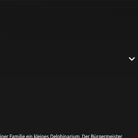
expand_more
er Familie ein kleines Delphinarium. Der Bürgermeister