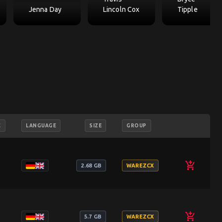
Jenna Day
Lincoln Cox
Tipple
C
LANGUAGE
SIZE
GROUP
add_shopping_cart
2.68 GB
WAREZCX
add_shopping_cart
5.7 GB
WAREZCX