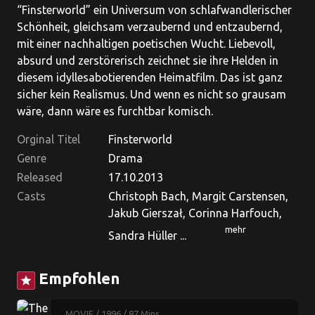
“Finsterworld” ein Universum von schlafwandlerischer
Schönheit, gleichsam verzaubernd und entzaubernd,
mit einer nachhaltigen poetischen Wucht. Liebevoll,
absurd und zerstörerisch zeichnet sie ihre Helden in
diesem idyllesabotierenden Heimatfilm. Das ist ganz
sicher kein Realismus. Und wenn es nicht so grausam
wäre, dann wäre es furchtbar komisch.
Orginal Titel
Finsterworld
Genre
Drama
Released
17.10.2013
Casts
Christoph Bach, Margit Carstensen,
Jakub Gierszał, Corinna Harfouch,
mehr
Sandra Hüller ...
Empfohlen
star
MOVIE
/ 1996
/ 87 Mins