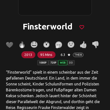
Finsterworld
favorite_border
2013
95 Mins
6.3
star
TMDB
1080P
720P
WEB
DD
“Finsterworld” spielt in einem scheinbar aus der Zeit
gefallenen Deutschland. Ein Land, in dem immer die
Sonne scheint, Kinder Schuluniformen und Polizisten
Bärenkostüme tragen, und Fußpfleger alten Damen
Kekse schenken. Jedoch lauert hinter der Schönheit
dieser Parallelwelt der Abgrund, und dorthin geht die
Reise. Regisseurin Frauke Finsterwalder zeigt in