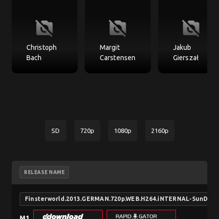
no_photography
no_photography
no_photography
Christoph
Margit
Jakub
Bach
Carstensen
Gierszał
SD
720p
1080p
2160p
RELEASE NAME
Finsterworld.2013.GERMAN.720p.WEB.H264.iNTERNAL-SunDry
M1