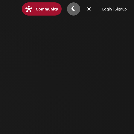
hub
light_mode
Community
Login | Signup