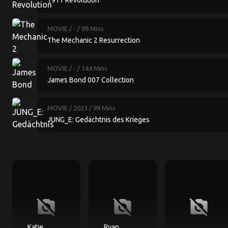
1911 Revolution
MOVIE
/ -
/ 99 Mins
The Mechanic 2 Resurrection
MOVIE
/ -
/ 144 Mins
James Bond 007 Collection
MOVIE
/ 2023
/ 99 Mins
JUNG_E: Gedächtnis des Krieges
no_photography
no_photography
no_photography
Katie
Ryan