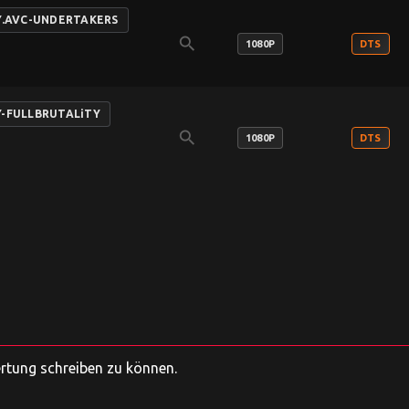
AY.AVC-UNDERTAKERS
search
1080P
DTS
AY-FULLBRUTALiTY
search
1080P
DTS
ertung schreiben zu können.