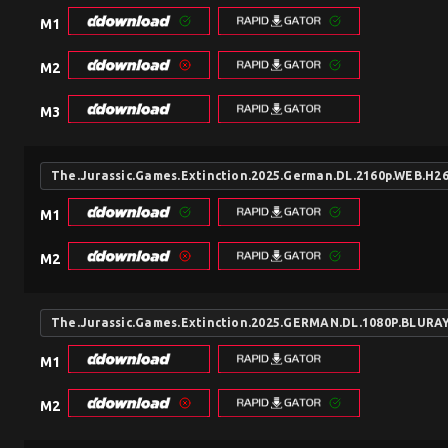
M1
M2
M3
The.Jurassic.Games.Extinction.2025.German.DL.2160p.WEB.H2
M1
M2
The.Jurassic.Games.Extinction.2025.GERMAN.DL.1080P.BLUR
M1
M2