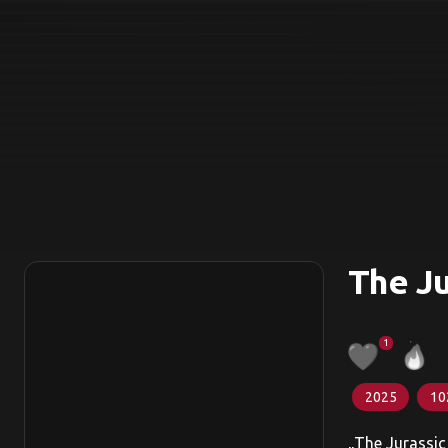
The Ju
1
2025
10
„The Jurassic