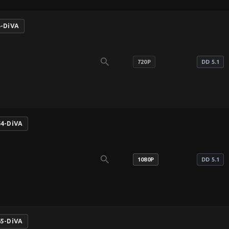
4-DiVA
search
720P
DD 5.1
64-DiVA
search
1080P
DD 5.1
65-DiVA