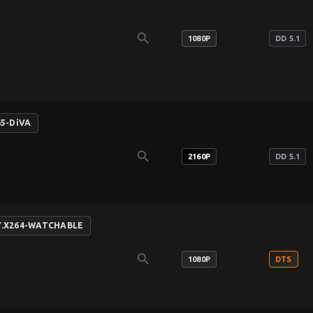
search
1080P
DD 5.1
65-DiVA
search
2160P
DD 5.1
AY.X264-WATCHABLE
search
1080P
DTS