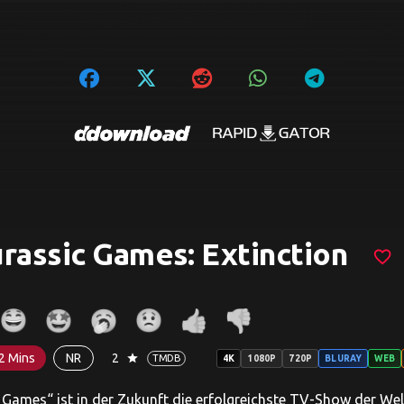
rassic Games: Extinction
favorite_border
2 Mins
NR
2
star
TMDB
4K
1080P
720P
BLURAY
WEB
 Games“ ist in der Zukunft die erfolgreichste TV-Show der Wel