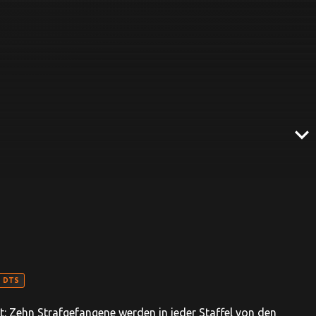
expand_more
DTS
t: Zehn Strafgefangene werden in jeder Staffel von den