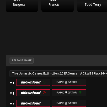
Burgess
Francis
Todd Terry
RELEASE NAME
The.Jurassic.Games.Extinction.2025.German.AC3.WEBRip.x264
M1
M2
M3