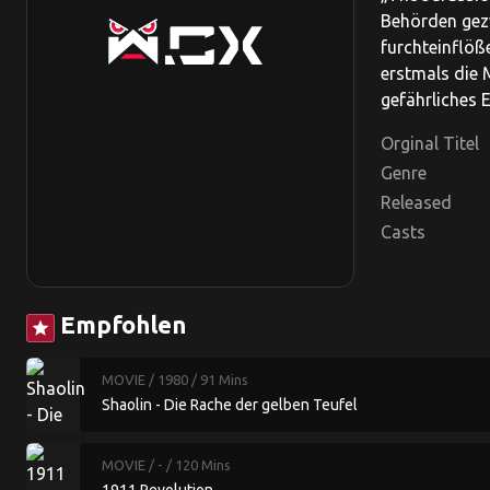
Behörden gezw
furchteinflöße
erstmals die 
gefährliches 
Orginal Titel
Genre
Released
Casts
Empfohlen
star
MOVIE
/ 1980
/ 91 Mins
Shaolin - Die Rache der gelben Teufel
MOVIE
/ -
/ 120 Mins