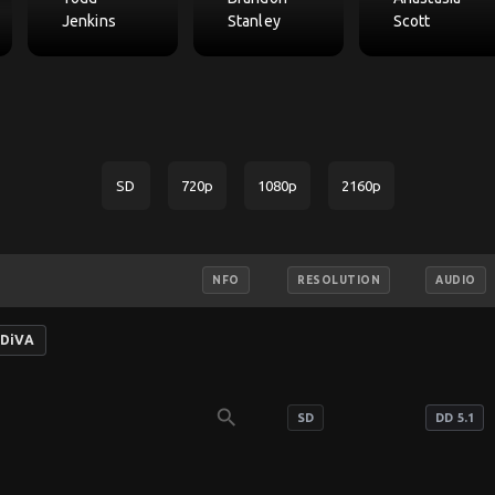
Jenkins
Stanley
Scott
SD
720p
1080p
2160p
NFO
RESOLUTION
AUDIO
-DiVA
search
SD
DD 5.1