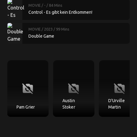
MOVIE
/ -
/ 84 Mins
Control - Es gibt kein Entkommen!
MOVIE
/ 2023
/ 99 Mins
Double Game
no_photography
no_photography
no_photography
Austin
D'Urville
Pam Grier
Stoker
Martin