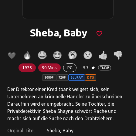
Sheba, Baby
favorite_border
1975
90 Mins
PG
5.7
star
TMDB
1080P
720P
BLURAY
DTS
Der Direktor einer Kreditbank weigert sich, sein
Unternehmen an kriminelle Händler zu überschreiben.
Daraufhin wird er umgebracht. Seine Tochter, die
Privatdetektivin Sheba Shayne schwört Rache und
macht sich auf die Suche nach den Drahtziehern.
Orginal Titel
Sheba, Baby