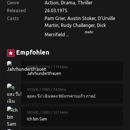
Genre
Action, Drama, Thriller
Released
26.03.1975
Casts
Pam Grier, Austin Stoker, D'Urville
Martin, Rudy Challenger, Dick
mehr
Merrifield ...
Empfohlen
star
MOVIE
/ 2016
/ 119 Mins
Jahrhundertfrauen
MOVIE
/ 1983
/ 74 Mins
ลุยละว๊ะ! เฉินหลง 9มังกรคาบแก้ว ภาค2
MOVIE
/ 2001
/ 127 Mins
Ich bin Sam