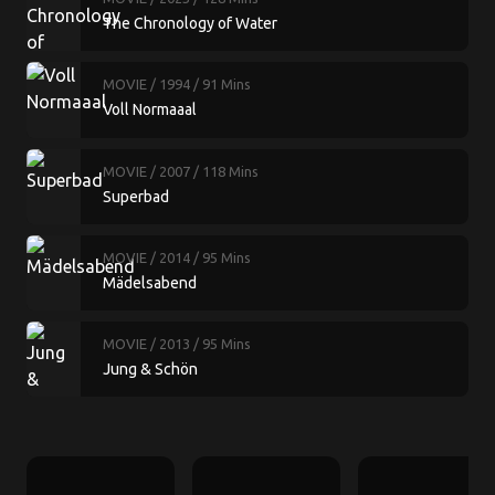
The Chronology of Water
MOVIE
/ 1994
/ 91 Mins
Voll Normaaal
MOVIE
/ 2007
/ 118 Mins
Superbad
MOVIE
/ 2014
/ 95 Mins
Mädelsabend
MOVIE
/ 2013
/ 95 Mins
Jung & Schön