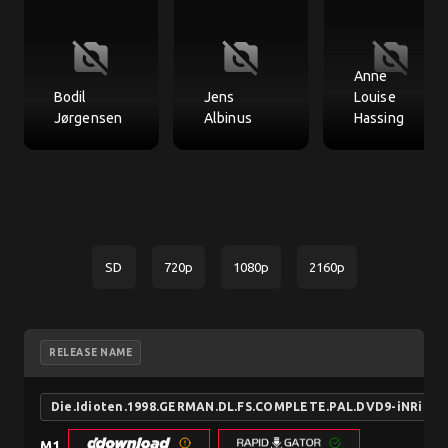
no_photography
no_photography
no_photography
Anne
Bodil
Jens
Louise
Jørgensen
Albinus
Hassing
SD
720p
1080p
2160p
RELEASE NAME
Die.Idioten.1998.GERMAN.DL.FS.COMPLETE.PAL.DVD9-iNRi
M1