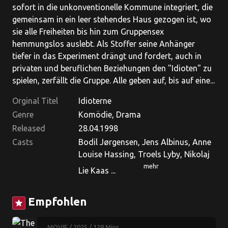
sofort in die unkonventionelle Kommune integriert, die
gemeinsam in ein leer stehendes Haus gezogen ist, wo
sie alle Freiheiten bis hin zum Gruppensex
hemmungslos auslebt. Als Stoffer seine Anhänger
tiefer in das Experiment drängt und fordert, auch in
privaten und beruflichen Beziehungen den "Idioten" zu
spielen, zerfällt die Gruppe. Alle geben auf, bis auf eine...
Orginal Titel
Idioterne
Genre
Komödie, Drama
Released
28.04.1998
Casts
Bodil Jørgensen, Jens Albinus, Anne
Louise Hassing, Troels Lyby, Nikolaj
mehr
Lie Kaas ...
Empfohlen
star
MOVIE
/ 2025
/ 128 Mins