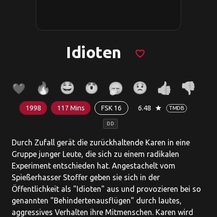
Idioten
favorite_border
1998
117 Mins
FSK 16
6.48
star
TMDB
DD
Durch Zufall gerät die zurückhaltende Karen in eine
Gruppe junger Leute, die sich zu einem radikalen
Experiment entschieden hat. Angestachelt vom
Spießerhasser Stoffer geben sie sich in der
Öffentlichkeit als "Idioten" aus und provozieren bei so
genannten "Behindertenausflügen" durch lautes,
aggressives Verhalten ihre Mitmenschen. Karen wird