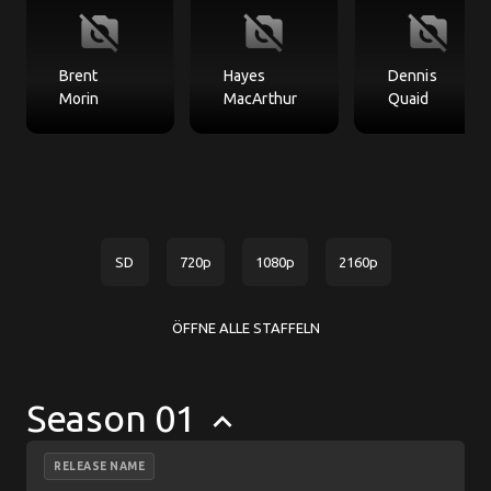
no_photography
no_photography
no_photography
Brent
Hayes
Dennis
Morin
MacArthur
Quaid
SD
720p
1080p
2160p
ÖFFNE ALLE STAFFELN
Season 01
keyboard_arrow_up
RELEASE NAME