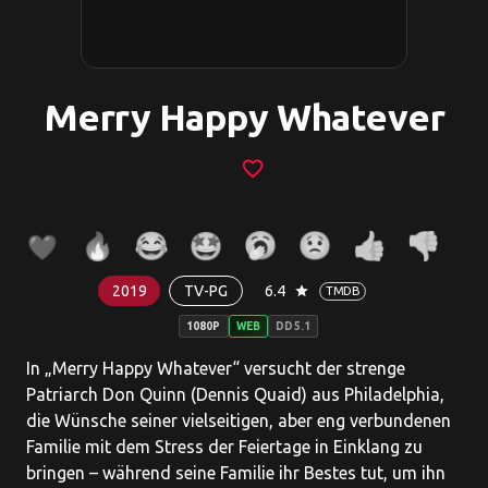
Merry Happy Whatever
favorite_border
2019
TV-PG
6.4
star
TMDB
1080P
WEB
DD5.1
In „Merry Happy Whatever“ versucht der strenge
Patriarch Don Quinn (Dennis Quaid) aus Philadelphia,
die Wünsche seiner vielseitigen, aber eng verbundenen
Familie mit dem Stress der Feiertage in Einklang zu
bringen – während seine Familie ihr Bestes tut, um ihn