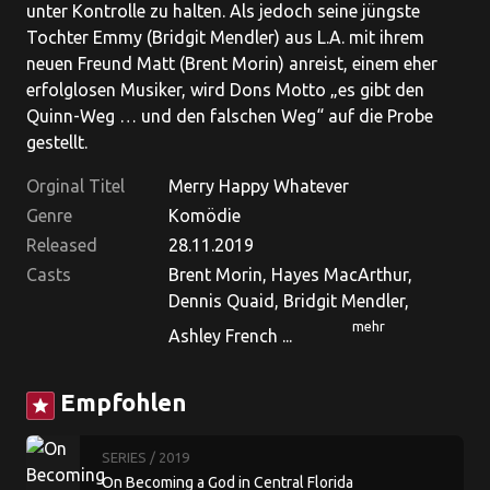
unter Kontrolle zu halten. Als jedoch seine jüngste
Tochter Emmy (Bridgit Mendler) aus L.A. mit ihrem
neuen Freund Matt (Brent Morin) anreist, einem eher
erfolglosen Musiker, wird Dons Motto „es gibt den
Quinn-Weg … und den falschen Weg“ auf die Probe
gestellt.
Orginal Titel
Merry Happy Whatever
Genre
Komödie
Released
28.11.2019
Casts
Brent Morin, Hayes MacArthur,
Dennis Quaid, Bridgit Mendler,
mehr
Ashley French ...
Empfohlen
star
SERIES
/ 2019
On Becoming a God in Central Florida