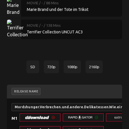
MOVIE
/ -
/ 88 Mins
Marie Brand und der Tote im Trikot
MOVIE
/ -
/ 138 Mins
Terrifier Collection UNCUT AC3
SD
720p
1080p
2160p
RELEASE NAME
Mordshunger.Verbrechen.und.andere.Delikatessen.Wie.ein.E
KATFILE.
M1