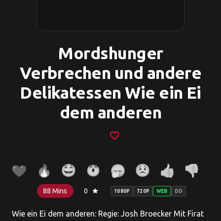
Mordshunger
Verbrechen und andere
Delikatessen Wie ein Ei
dem anderen
favorite_border
88 Mins
0
star
1080P
720P
WEB
DD
Wie ein Ei dem anderen: Regie: Josh Broecker Mit Firat