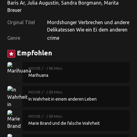
Baris Ar, Julia Augustin, Sandra Borgmann, Marita
Breuer
Orginal Titel
Mordshunger Verbrechen und andere
Delikatessen Wie ein Ei dem anderen
Genre
crime
Empfohlen
star
MOVIE
/ -
/ 86 Mins
Marihuana
MOVIE
/ -
/ 89 Mins
In Wahrheit in einem anderen Leben
MOVIE
/ -
/ 89 Mins
Marie Brand und die falsche Wahrheit