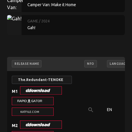
Camper Van: Make it Home
GAME
/ 2024
Gah!
RELEASE NAME
NFO
LANGUAGE
The.Redundant-TENOKE
M1
search
EN
KATFILE.COM
M2