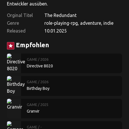
Entwickler ausüben.
Orginal Titel
The Redundant
Genre
role-playing-rpg, adventure, indie
Released
10.01.2025
Empfohlen
star
GAME
/ 2026
Directive 8020
GAME
/ 2026
Birthday Boy
GAME
/ 2025
Granvir
GAME
/ -