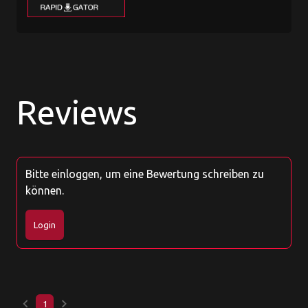
Reviews
Bitte einloggen, um eine Bewertung schreiben zu
können.
Login
keyboard_arrow_left
keyboard_arrow_right
1