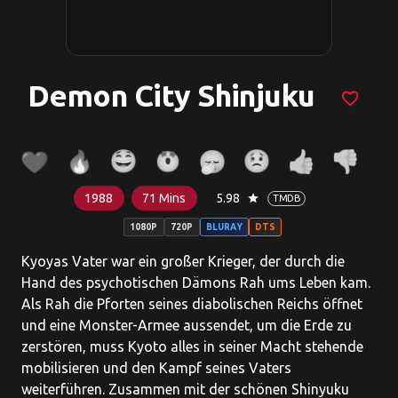
Demon City Shinjuku
favorite_border
1988
71 Mins
5.98
star
TMDB
1080P
720P
BLURAY
DTS
Kyoyas Vater war ein großer Krieger, der durch die
Hand des psychotischen Dämons Rah ums Leben kam.
Als Rah die Pforten seines diabolischen Reichs öffnet
und eine Monster-Armee aussendet, um die Erde zu
zerstören, muss Kyoto alles in seiner Macht stehende
mobilisieren und den Kampf seines Vaters
weiterführen. Zusammen mit der schönen Shinyuku