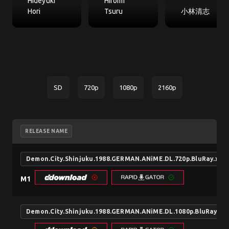
Hideyuki
Hiromi
Hori
Tsuru
小林清志
SD
720p
1080p
2160p
RELEASE NAME
Demon.City.Shinjuku.1988.GERMAN.ANiME.DL.720p.BluRay.x26
M1
Demon.City.Shinjuku.1988.GERMAN.ANiME.DL.1080p.BluRay.x2