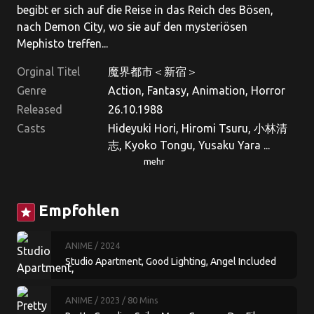
begibt er sich auf die Reise in das Reich des Bösen,
nach Demon City, wo sie auf den mysteriösen
Mephisto treffen...
Orginal Titel
魔界都市＜新宿＞
Genre
Action, Fantasy, Animation, Horror
Released
26.10.1988
Casts
Hideyuki Hori, Hiromi Tsuru, 小林清
志, Kyoko Tongu, Yusaku Yara ...
mehr
Empfohlen
star
ANIME
/ 2024
Studio Apartment, Good Lighting, Angel Included
ANIME
/ 2023
/ 80 Mins