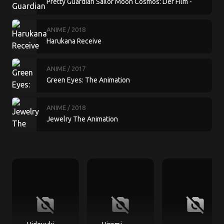
Pretty Guardian Sailor Moon Cosmos: Der Film -
Teil 1
ANIME
/ 2018
Harukana Receive
ANIME
/ 2017
Green Eyes: The Animation
ANIME
/ 2018
Jewelry The Animation
no_photography
no_photography
no_photography