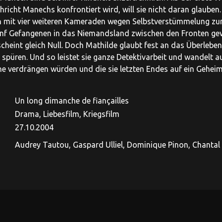
richt Manechs konfrontiert wird, will sie nicht daran glauben.
mit vier weiteren Kameraden wegen Selbstverstümmelung zum T
ünf Gefangenen in das Niemandsland zwischen den Fronten gew
heint gleich Null. Doch Mathilde glaubt fest an das Überleben i
 spüren. Und so leistet sie ganze Detektivarbeit und wandelt a
e verdrängen würden und die sie letzten Endes auf ein Geheimn
Un long dimanche de fiançailles
Drama, Liebesfilm, Kriegsfilm
27.10.2004
Audrey Tautou, Gaspard Ulliel, Dominique Pinon, Chantal N