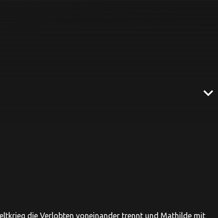
expand_more
Weltkrieg die Verlobten voneinander trennt und Mathilde mit