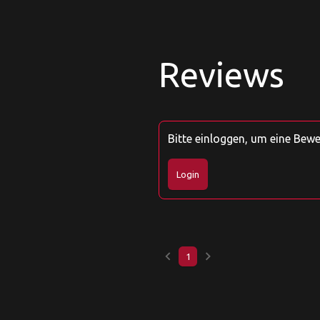
Reviews
Bitte einloggen, um eine Bew
Login
keyboard_arrow_left
keyboard_arrow_right
1