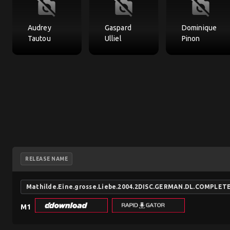
no_photography
no_photography
no_photography
Audrey
Gaspard
Dominique
Tautou
Ulliel
Pinon
RELEASE NAME
Mathilde.Eine.grosse.Liebe.2004.2DISC.GERMAN.DL.COMPLETE
M1