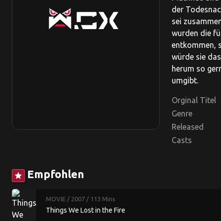
der Todesnach
sei zusammen 
wurden die f
entkommen, sc
würde sie das
herum so gern
umgibt.
Orginal Titel
Genre
Released
Casts
Empfohlen
star
MOVIE
/ 2007
/ 113 Mins
Things We Lost in the Fire