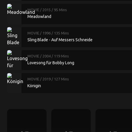
MOVIE
/ 2015
/ 95 Mins
Meadowland
MOVIE
/ 1996
/ 135 Mins
Sling Blade - Auf Messers Schneide
MOVIE
/ 2004
/ 119 Mins
Lovesong für Bobby Long
MOVIE
/ 2019
/ 127 Mins
Königin