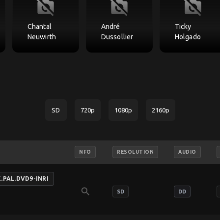
no_photography
no_photography
no_photography
Chantal
André
Ticky
Neuwirth
Dussollier
Holgado
SD
720p
1080p
2160p
NFO
RESOLUTION
AUDIO
.PAL.DVD9-iNRi
search
SD
DD