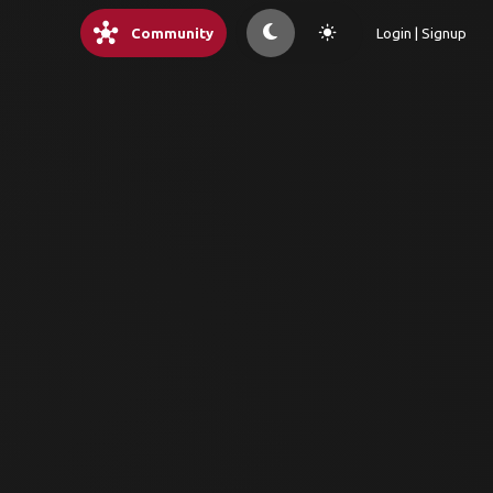
hub
light_mode
Community
Login | Signup