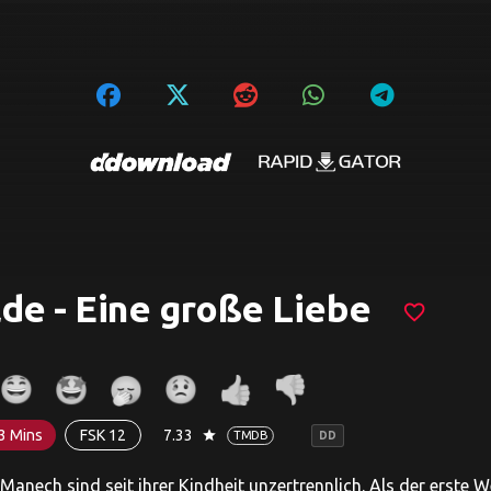
de - Eine große Liebe
favorite_border
3 Mins
FSK 12
7.33
star
TMDB
DD
Manech sind seit ihrer Kindheit unzertrennlich. Als der erste 