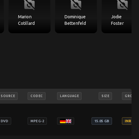
no_photography
no_photography
no_photography
Marion
Dominique
Jodie
Cotillard
Bettenfeld
Foster
SOURCE
CODEC
LANGUAGE
SIZE
GROUP
DVD
MPEG-2
15.05 GB
INRI