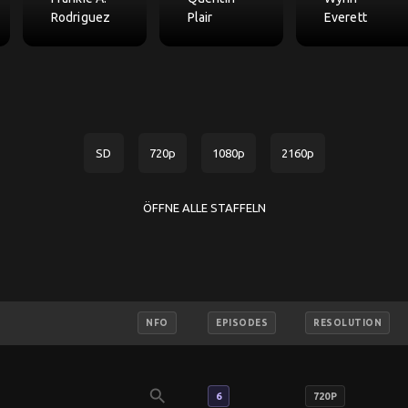
Rodriguez
Plair
Everett
SD
720p
1080p
2160p
ÖFFNE ALLE STAFFELN
NFO
EPISODES
RESOLUTION
search
6
720P