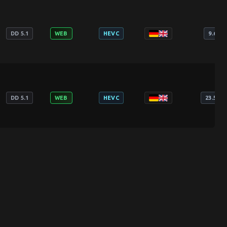
DD 5.1
WEB
HEVC
9.69 G
DD 5.1
WEB
HEVC
23.56 G