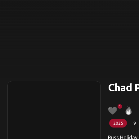
Chad 
1
2025
9
Russ Holiday 