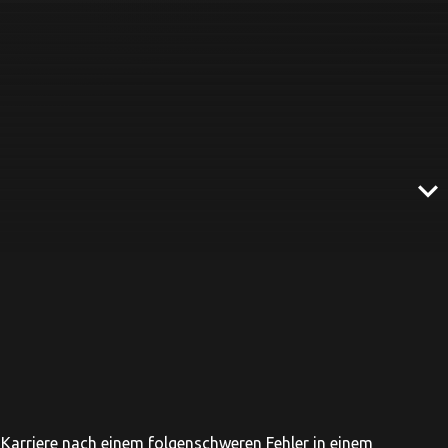
expand_more
e Karriere nach einem folgenschweren Fehler in einem