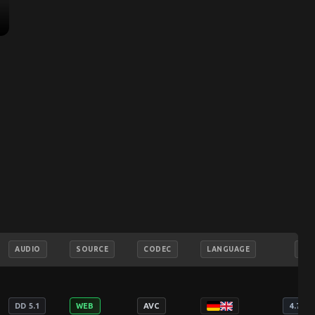
AUDIO
SOURCE
CODEC
LANGUAGE
SIZ
DD 5.1
WEB
AVC
4.75 G