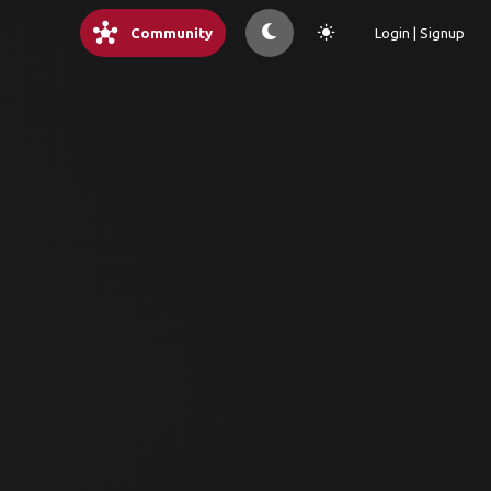
hub
light_mode
Community
Login | Signup