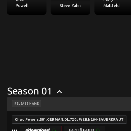
Powell
Steve Zahn
Mattfeld
Season 01
keyboard_arrow_up
RELEASE NAME
Chad.Powers.S01.GERMAN.DL.720p.WEB.h264-SAUERKRAUT