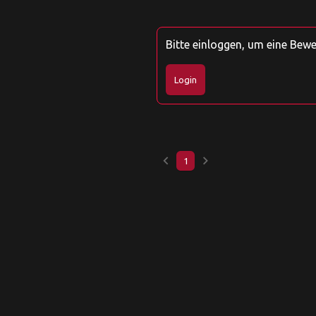
Bitte einloggen, um eine Bew
Login
keyboard_arrow_left
keyboard_arrow_right
1