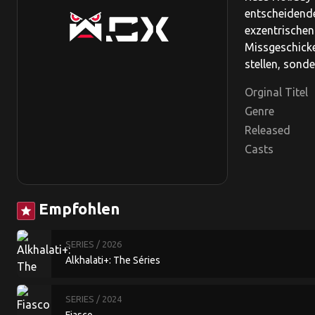
entscheidende
exzentrischen
Missgeschick
stellen, sond
Orginal Titel
Genre
Released
Casts
Empfohlen
star
SERIES
/ 2026
Alkhalati+: The Séries
SERIES
/ 2024