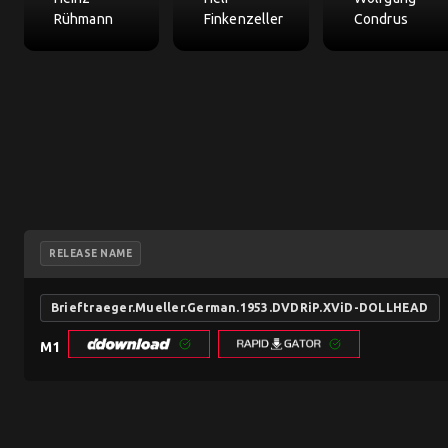
Rühmann
Finkenzeller
Condrus
RELEASE NAME
Brieftraeger.Mueller.German.1953.DVDRiP.XViD-DOLLHEAD
M1