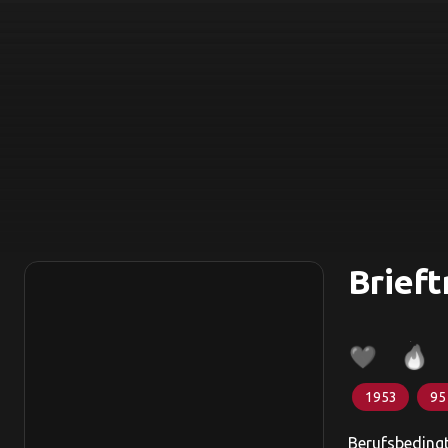
Brieft
1953
95
Berufsbedingt