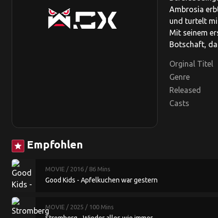
Ambrosia erbt
und turtelt m
Mit seinem e
Botschaft, da
Orginal Titel
Genre
Released
Casts
Empfohlen
star
MOVIE
/ 2016
/ 86 Mins
Good Kids - Apfelkuchen war gestern
MOVIE
/ 2025
/ 100 Mins