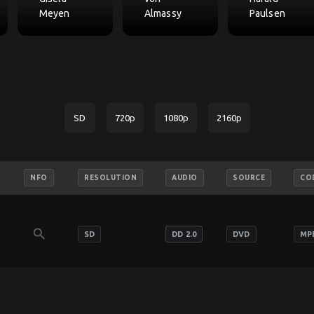
Meyen
Almassy
Paulsen
SD
720p
1080p
2160p
NFO
RESOLUTION
AUDIO
SOURCE
CO
search
SD
DD 2.0
DVD
MPE