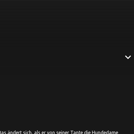
expand_more
 Das ändert sich, als er von seiner Tante die Hundedame