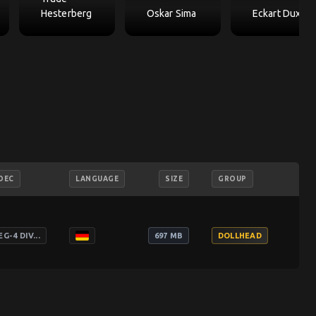
Hesterberg
Oskar Sima
Eckart Dux
DEC
LANGUAGE
SIZE
GROUP
add_shopping_cart
G-4 DIV...
697 MB
DOLLHEAD