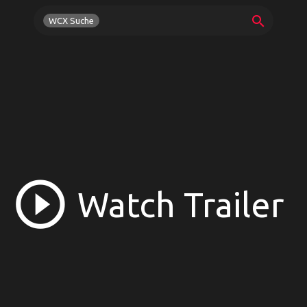
search
WCX Suche
play_circle_outline
Watch Trailer