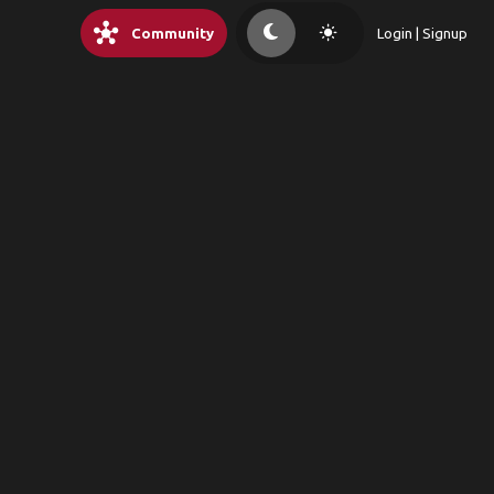
hub
light_mode
Community
Login | Signup