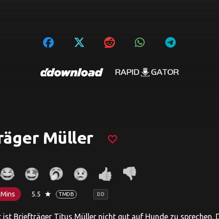
räger Müller
favorite_border
 Mins
5.5
star
TMDB
DD
 ist Briefträger Titus Müller nicht gut auf Hunde zu sprechen.