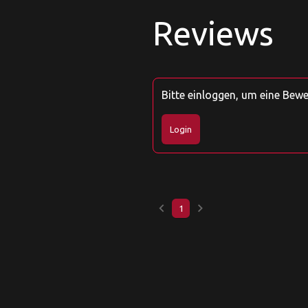
Reviews
Bitte einloggen, um eine Bew
Login
keyboard_arrow_left
keyboard_arrow_right
1