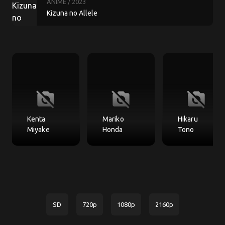
ANIME
/ 2023
Kizuna no Allele
no_photography
no_photography
no_photography
Kenta
Mariko
Hikaru
Miyake
Honda
Tono
SD
720p
1080p
2160p