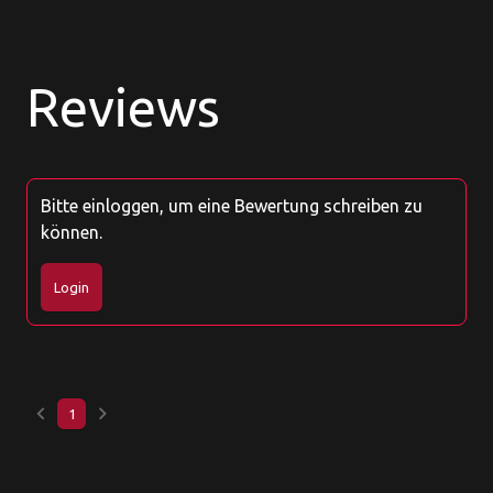
Reviews
Bitte einloggen, um eine Bewertung schreiben zu
können.
Login
keyboard_arrow_left
keyboard_arrow_right
1