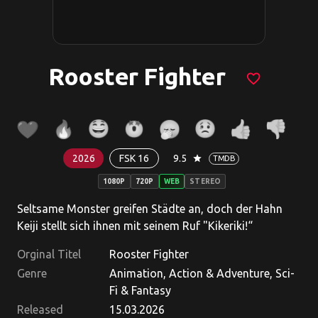
Rooster Fighter
favorite_border
2026
FSK 16
9.5
star
TMDB
1080P
720P
WEB
STEREO
Seltsame Monster greifen Städte an, doch der Hahn
Keiji stellt sich ihnen mit seinem Ruf "Kikeriki!“
Orginal Titel
Rooster Fighter
Genre
Animation, Action & Adventure, Sci-
Fi & Fantasy
Released
15.03.2026