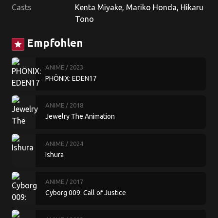
Casts
Kenta Miyake, Mariko Honda, Hikaru
Tono
Empfohlen
star
ANIME
/ 2023
PHÖNIX: EDEN17
ANIME
/ 2018
Jewelry The Animation
ANIME
/ 2024
Ishura
ANIME
/ 2017
Cyborg 009: Call of Justice