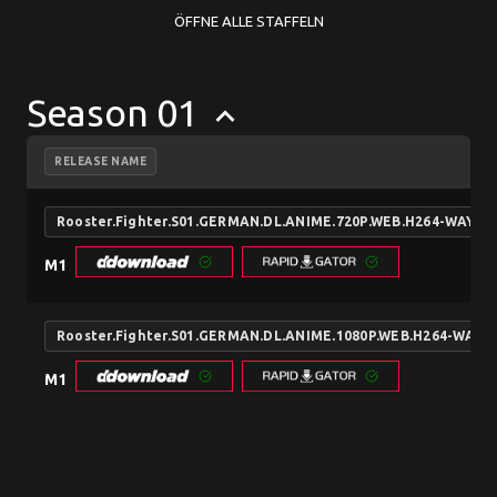
ÖFFNE ALLE STAFFELN
Season 01
keyboard_arrow_up
RELEASE NAME
Rooster.Fighter.S01.GERMAN.DL.ANIME.720P.WEB.H264-WAYNE
M1
Rooster.Fighter.S01.GERMAN.DL.ANIME.1080P.WEB.H264-WAYN
M1