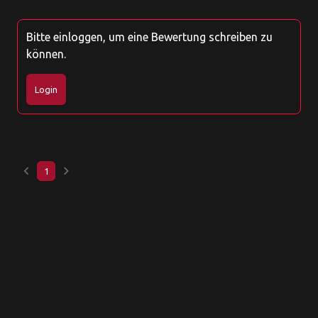
Bitte einloggen, um eine Bewertung schreiben zu
können.
Login
keyboard_arrow_left
keyboard_arrow_right
1