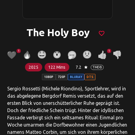
The Holy Boy
favorite_border
1
1
2025
122 Mins
7.2
star
TMDB
1080P
720P
BLURAY
DTS
Sergio Rossetti (Michele Riondino), Sportlehrer, wird in
das abgelegene Bergdorf Remis versetzt, das auf den
ersten Blick von unerschütterlicher Ruhe geprägt ist.
Doch der friedliche Schein trügt. Hinter der idyllischen
Fassade verbirgt sich ein seltsames Ritual: Einmal pro
Woche umarmen die Dorfbewohner einen Jugendlichen
namens Matteo Corbin, um sich von ihrem körperlichen