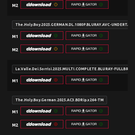
M2
The.Holy.Boy.2025.GERMAN.DL.1080P.BLURAY.AVC-UNDERTAK
M1
M2
La.Valle.Dei.Sorrisi.2025.MULTI.COMPLETE.BLURAY-FULLBRUT
M1
The.Holy.Boy.German.2025.AC3.BDRip.x264-TM
M1
M2