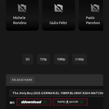
no_photography
no_photography
no_photography
Michele
Paolo
Riondino
Giulio Feltri
Pierobon
SD
720p
1080p
2160p
RELEASE NAME
The.Holy.Boy.2025.GERMAN.DL.1080P.BLURAY.X264-WATCHABL
M1