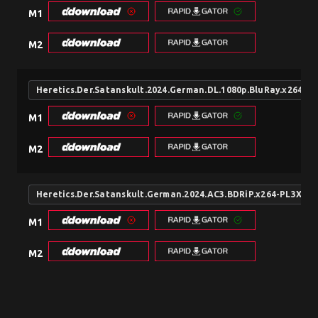
M1
M2
Heretics.Der.Satanskult.2024.German.DL.1080p.BluRay.x264-P
M1
M2
Heretics.Der.Satanskult.German.2024.AC3.BDRiP.x264-PL3X
M1
M2