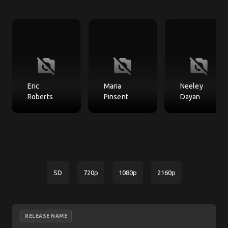
no_photography
no_photography
no_photography
Eric
Maria
Neeley
Roberts
Pinsent
Dayan
SD
720p
1080p
2160p
RELEASE NAME