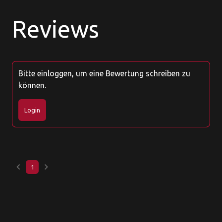
Reviews
Bitte einloggen, um eine Bewertung schreiben zu
können.
Login
keyboard_arrow_left
keyboard_arrow_right
1