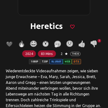
Heretics
favorite_border
1
2024
83 Mins
2
star
TMDB
1080P
720P
BLURAY
WEB
DTS
Wiederentdeckte Videoaufnahmen zeigen, wie sieben
junge Erwachsene – Eva, Mary, Sarah, Jessica, Brett,
Aaron und Gregg – einen letzten ungezwungenen
Abend miteinander verbringen wollen, bevor sich ihre
Lebenswege am nächsten Tag in alle Richtungen
trennen. Doch zahlreiche Trinkspiele und
Eifersüchteleien heizen die Stimmung in der Gruppe an.