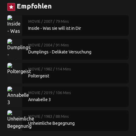
Empfohlen
star
MOVIE
/ 2007
/ 79 Mins
Inside - Was sie will ist in Dir
MOVIE
/ 2004
/ 91 Mins
Dumplings - Delikate Versuchung
MOVIE
/ 1982
/ 114 Mins
Poltergeist
MOVIE
/ 2019
/ 106 Mins
Annabelle 3
MOVIE
/ 1983
/ 88 Mins
Unheimliche Begegnung