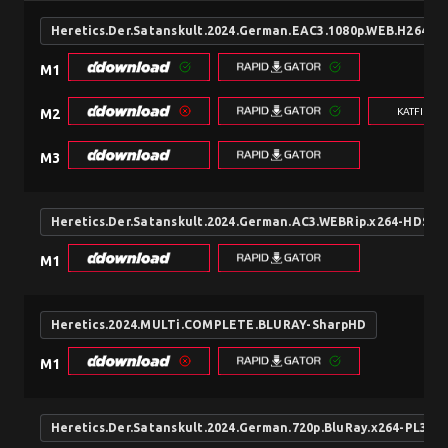
Heretics.Der.Satanskult.2024.German.EAC3.1080p.WEB.H264-S
M1
KATFILE.
M2
M3
Heretics.Der.Satanskult.2024.German.AC3.WEBRip.x264-HDS
M1
Heretics.2024.MULTi.COMPLETE.BLURAY-SharpHD
M1
Heretics.Der.Satanskult.2024.German.720p.BluRay.x264-PL3X