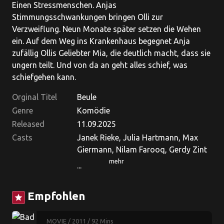
Einen Stressmenschen. Anjas
Stimmungsschwankungen bringen Olli zur
Verzweiflung. Neun Monate später setzen die Wehen
ein. Auf dem Weg ins Krankenhaus begegnet Anja
zufällig Ollis Geliebter Mia, die deutlich macht, dass sie
ungern teilt. Und von da an geht alles schief, was
schiefgehen kann.
Orginal Titel
Beule
Genre
Komödie
Released
11.09.2025
Casts
Janek Rieke, Julia Hartmann, Max
Giermann, Nilam Farooq, Gerdy Zint
mehr
...
Empfohlen
star
MOVIE
/ 2011
/ 92 Mins