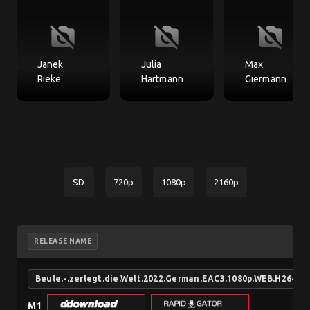
no_photography
no_photography
no_photography
Janek
Julia
Max
Rieke
Hartmann
Giermann
SD
720p
1080p
2160p
RELEASE NAME
Beule.-.zerlegt.die.Welt.2022.German.EAC3.1080p.WEB.H264-S
M1