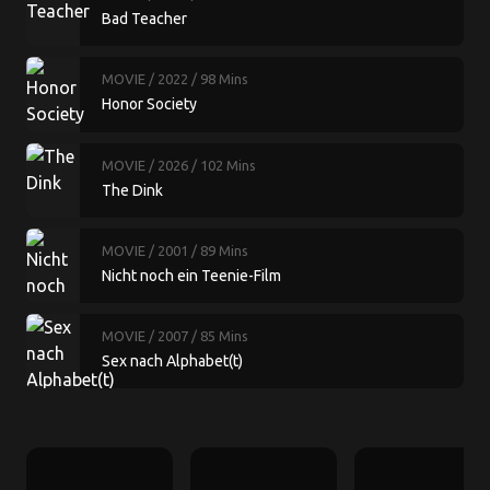
Bad Teacher
MOVIE
/ 2022
/ 98 Mins
Honor Society
MOVIE
/ 2026
/ 102 Mins
The Dink
MOVIE
/ 2001
/ 89 Mins
Nicht noch ein Teenie-Film
MOVIE
/ 2007
/ 85 Mins
Sex nach Alphabet(t)