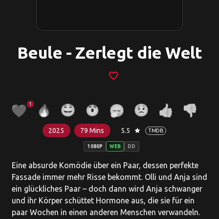
Beule - Zerlegt die Welt
favorite_border
1
2025
79 Mins
5.5
star
TMDB
1080P
WEB
DD
Eine absurde Komödie über ein Paar, dessen perfekte
Fassade immer mehr Risse bekommt. Olli und Anja sind
ein glückliches Paar – doch dann wird Anja schwanger
und ihr Körper schüttet Hormone aus, die sie für ein
paar Wochen in einen anderen Menschen verwandeln.