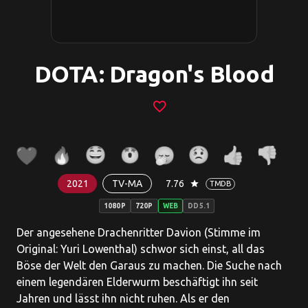
DOTA: Dragon's Blood
favorite_border
2021
TV-MA
7.76
star
TMDB
1080P
720P
WEB
DD5.1
Der angesehene Drachenritter Davion (Stimme im
Original: Yuri Lowenthal) schwor sich einst, all das
Böse der Welt den Garaus zu machen. Die Suche nach
einem legendären Elderwurm beschäftigt ihn seit
Jahren und lässt ihn nicht ruhen. Als er den