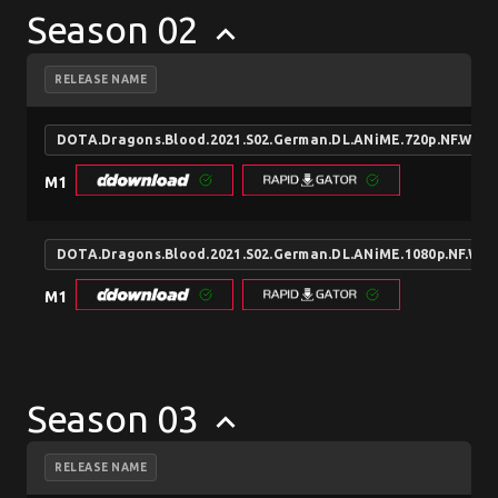
Season 02
keyboard_arrow_up
RELEASE NAME
DOTA.Dragons.Blood.2021.S02.German.DL.ANiME.720p.NF.WE
M1
DOTA.Dragons.Blood.2021.S02.German.DL.ANiME.1080p.NF.W
M1
Season 03
keyboard_arrow_up
RELEASE NAME