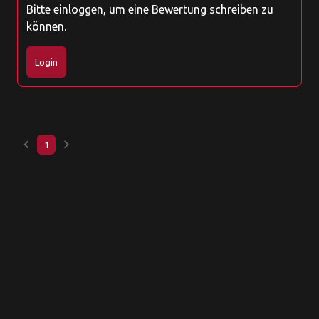
Bitte einloggen, um eine Bewertung schreiben zu
können.
Login
keyboard_arrow_left
keyboard_arrow_right
1