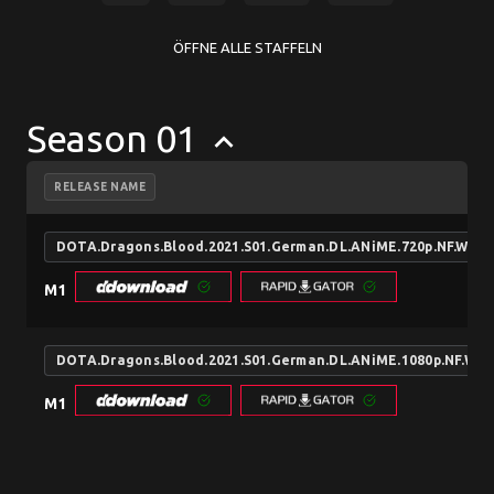
ÖFFNE ALLE STAFFELN
Season 01
keyboard_arrow_up
RELEASE NAME
DOTA.Dragons.Blood.2021.S01.German.DL.ANiME.720p.NF.WE
M1
DOTA.Dragons.Blood.2021.S01.German.DL.ANiME.1080p.NF.W
M1