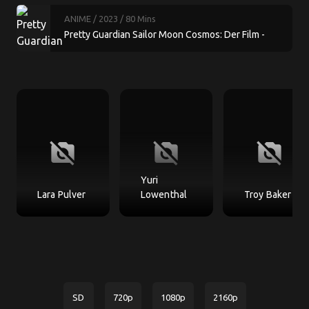
ANIME
/ 2023
/ 80 Mins
Pretty Guardian Sailor Moon Cosmos: Der Film -
Teil 1
no_photography
no_photography
no_photography
Yuri
Lara Pulver
Lowenthal
Troy Baker
SD
720p
1080p
2160p