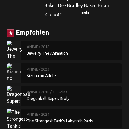
Baker, Dee Bradley Baker, Brian
mehr
Kirchoff ...
Empfohlen
star
ANIME
/ 2018
Jewelry The Animation
ANIME
/ 2023
Kizuna no Allele
ANIME
/ 2018
/ 100 Mins
Dragonball Super: Broly
ANIME
/ 2024
The Strongest Tank's Labyrinth Raids