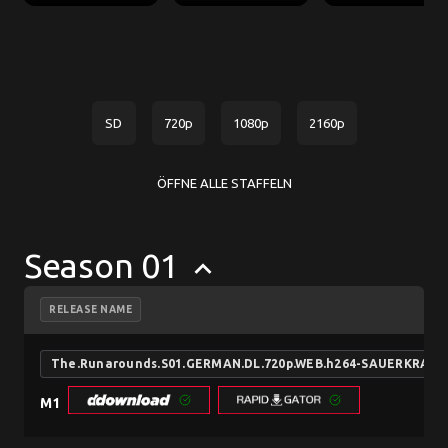
SD
720p
1080p
2160p
ÖFFNE ALLE STAFFELN
Season 01
keyboard_arrow_up
RELEASE NAME
The.Runarounds.S01.GERMAN.DL.720p.WEB.h264-SAUERKRAUT
M1