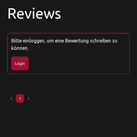
Reviews
Bitte einloggen, um eine Bewertung schreiben zu
können.
Login
keyboard_arrow_left
keyboard_arrow_right
1