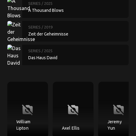
SERIES
/ 2025
A Thousand Blows
SERIES
/ 2019
Zeit der Geheimnisse
SERIES
/ 2025
Das Haus David
no_photography
no_photography
no_photography
William
Jeremy
Lipton
Axel Ellis
Yun