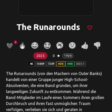
The Runarounds
favorite_border
1
2025
0
star
TMDB
4K
1080P
720P
HDR
WEB
DD5.1
The Runarounds (von den Machern von Outer Banks)
handelt von einer Gruppe junger High-School-
Absolventen, die eine Band gründen, um ihrer
langweiligen Zukunft zu entkommen. Während die
Band-Mitglieder im Laufe eines Sommers ihren großen
Durchbruch und ihren fast unmöglichen Traum
verfolgen, verlieben sie sich und geraten in