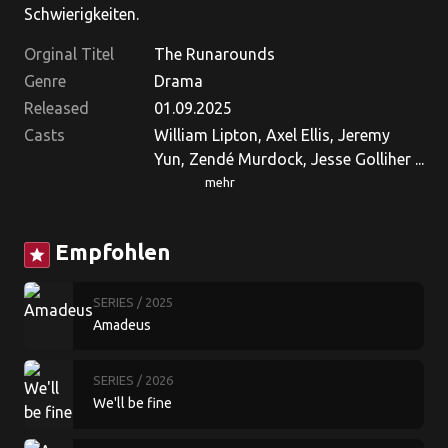
Schwierigkeiten.
Orginal Titel
The Runarounds
Genre
Drama
Released
01.09.2025
Casts
William Lipton, Axel Ellis, Jeremy
Yun, Zendé Murdock, Jesse Golliher ...
mehr
Empfohlen
star
SERIES
/ 2025
Amadeus
SERIES
/ 2026
We'll be fine