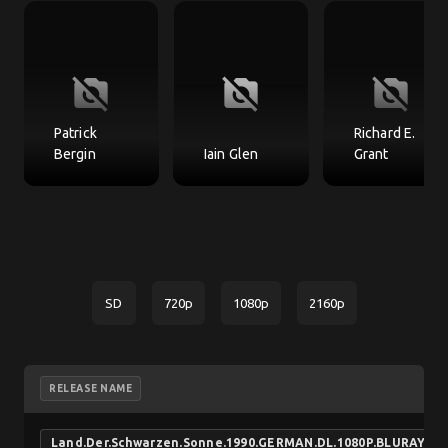
no_photography
no_photography
no_photography
Patrick
Richard E.
Bergin
Iain Glen
Grant
SD
720p
1080p
2160p
RELEASE NAME
Land.Der.Schwarzen.Sonne.1990.GERMAN.DL.1080P.BLURAY.X