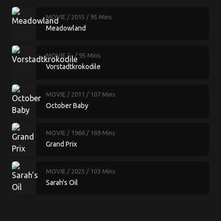
MOVIE
/ 2015
/ 95 Mins
Meadowland
MOVIE
/ -
/ 95 Mins
Vorstadtkrokodile
MOVIE
/ 2011
/ 107 Mins
October Baby
MOVIE
/ 1966
/ 169 Mins
Grand Prix
MOVIE
/ 2025
/ 103 Mins
Sarah's Oil