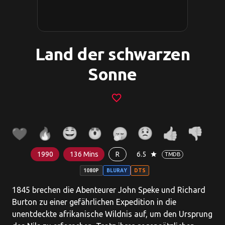
Land der schwarzen
Sonne
favorite_border
1990
136 Mins
R
6.5
star
TMDB
1080P
BLURAY
DTS
1845 brechen die Abenteurer John Speke und Richard
Burton zu einer gefährlichen Expedition in die
unentdeckte afrikanische Wildnis auf, um den Ursprung