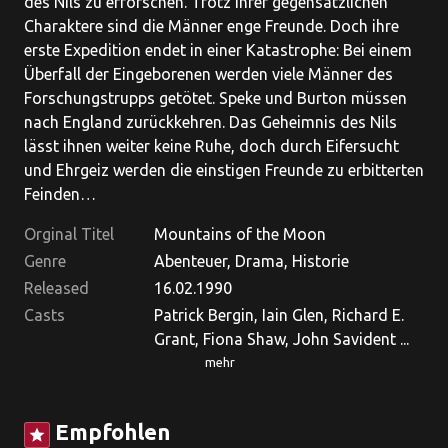
des Nils zu erforschen. Trotz ihrer gegensätzlichen
Charaktere sind die Männer enge Freunde. Doch ihre
erste Expedition endet in einer Katastrophe: Bei einem
Überfall der Eingeborenen werden viele Männer des
Forschungstrupps getötet. Speke und Burton müssen
nach England zurückkehren. Das Geheimnis des Nils
lässt ihnen weiter keine Ruhe, doch durch Eifersucht
und Ehrgeiz werden die einstigen Freunde zu erbitterten
Feinden…
Orginal Titel
Mountains of the Moon
Genre
Abenteuer, Drama, Historie
Released
16.02.1990
Casts
Patrick Bergin, Iain Glen, Richard E.
Grant, Fiona Shaw, John Savident ...
mehr
Empfohlen
star