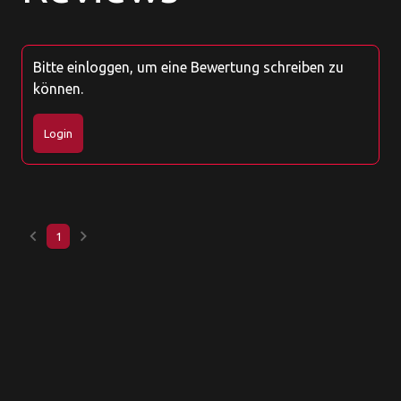
Bitte einloggen, um eine Bewertung schreiben zu
können.
Login
keyboard_arrow_left
keyboard_arrow_right
1