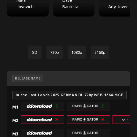
Milla
Dave
Jovovich
Bautista
Arly Jover
SD
720p
1080p
2160p
RELEASE NAME
In.the.Lost.Lands.2025.GERMAN.DL.720p.WEB.H264-MGE
M1
KATFILE.
M2
M3