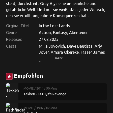
steht, durchstreift Gray Alys eine unheimliche und
gefährliche Welt. Und nur sie weiß, dass jeder Wunsch,
den sie erfüllt, ungeahnte Konsequenzen hat …
Orginal Titel
In the Lost Lands
Genre
Action, Fantasy, Abenteuer
Released
27.02.2025
Casts
Milla Jovovich, Dave Bautista, Arly
Jover, Amara Okereke, Fraser James
mehr
...
Empfohlen
star
MOVIE
/ 2014
/ 90 Mins
Tekken - Kazuya's Revenge
MOVIE
/ 1987
/ 82 Mins