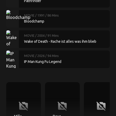
Pathfinder
MOVIE
/ 1991
/ 86 Mins
Bloodchamp
MOVIE
/ 2004
/ 91 Mins
Wake of Death - Rache ist alles was ihm blieb
MOVIE
/ 2026
/ 94 Mins
IP Man Kung Fu Legend
no_photography
no_photography
no_photography