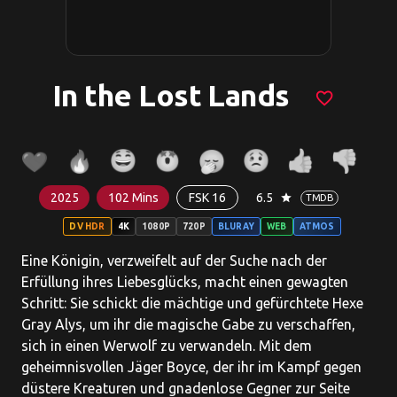
In the Lost Lands
favorite_border
2025
102 Mins
FSK 16
6.5
star
TMDB
DV HDR
4K
1080P
720P
BLURAY
WEB
ATMOS
Eine Königin, verzweifelt auf der Suche nach der
Erfüllung ihres Liebesglücks, macht einen gewagten
Schritt: Sie schickt die mächtige und gefürchtete Hexe
Gray Alys, um ihr die magische Gabe zu verschaffen,
sich in einen Werwolf zu verwandeln. Mit dem
geheimnisvollen Jäger Boyce, der ihr im Kampf gegen
düstere Kreaturen und gnadenlose Gegner zur Seite