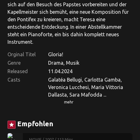
sich auf den Besuch des Papstes vorbereiten und der
Kapellmeister sich bemüht, eine neue Komposition für
den Pontifex zu kreieren, macht Teresa eine
entscheidende Entdeckung. In einer Abstellkammer
steht ein Pianoforte, ein bis dahin komplett neues
Instrument.
Orginal Titel
Gloria!
Genre
Drama, Musik
Released
11.04.2024
Casts
Galatéa Bellugi, Carlotta Gamba,
Veronica Lucchesi, Maria Vittoria
Dallasta, Sara Mafodda ...
mehr
Empfohlen
star
MOVIE
/ 2007
/ 113 Mins