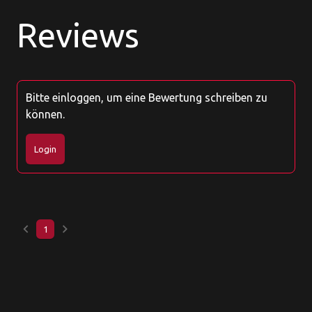
Reviews
Bitte einloggen, um eine Bewertung schreiben zu
können.
Login
keyboard_arrow_left
keyboard_arrow_right
1