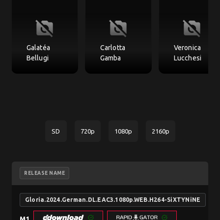
no_photography
no_photography
no_photography
Galatéa
Carlotta
Veronica
Bellugi
Gamba
Lucchesi
SD
720p
1080p
2160p
RELEASE NAME
Gloria.2024.German.DL.EAC3.1080p.WEB.H264-SiXTYNiNE
M1