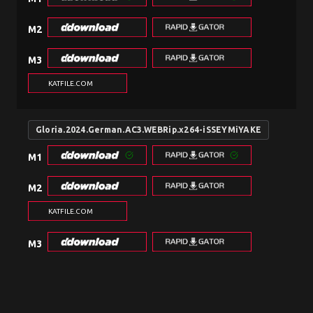
M2
M3
KATFILE.COM
Gloria.2024.German.AC3.WEBRip.x264-iSSEYMiYAKE
M1
M2
KATFILE.COM
M3