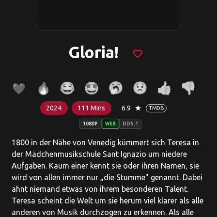
Gloria!
favorite_border
2024
111 Mins
6.9
star
TMDB
1080P
WEB
DD5.1
1800 in der Nähe von Venedig kümmert sich Teresa in
der Mädchenmusikschule Sant Ignazio um niedere
Aufgaben. Kaum einer kennt sie oder ihren Namen, sie
wird von allen immer nur „die Stumme" genannt. Dabei
ahnt niemand etwas von ihrem besonderen Talent.
Teresa scheint die Welt um sie herum viel klarer als alle
anderen von Musik durchzogen zu erkennen. Als alle