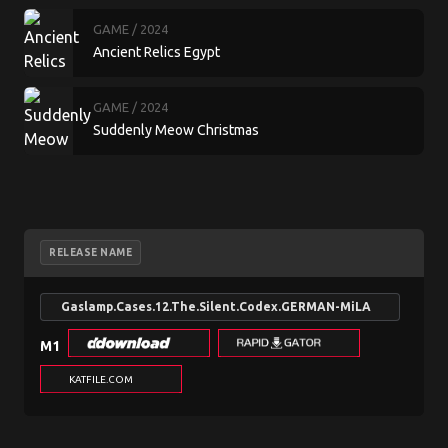
GAME
/ 2024
Ancient Relics Egypt
GAME
/ 2024
Suddenly Meow Christmas
RELEASE NAME
Gaslamp.Cases.12.The.Silent.Codex.GERMAN-MiLA
M1
KATFILE.COM