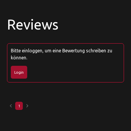
Reviews
Bitte einloggen, um eine Bewertung schreiben zu
können.
Login
keyboard_arrow_left
keyboard_arrow_right
1