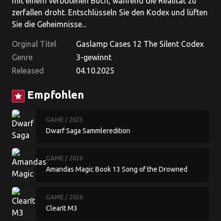
mit einem verbotenen Buch, während die Realität zu
zerfallen droht. Entschlüsseln Sie den Kodex und lüften
Sie die Geheimnisse...
Orginal Titel
Gaslamp Cases 12 The Silent Codex
Genre
3-gewinnt
Released
04.10.2025
Empfohlen
star
GAME
/ 2025
Dwarf Saga Sammleredition
GAME
/ 2026
Amandas Magic Book 13 Song of the Drowned
Garden
GAME
/ 2026
ClearIt M3