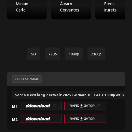
Miriam
Álvaro
Elena
Garlo
Cervantes
Irureta
SD
720p
1080p
2160p
RELEASE NAME
Sorda.Der.Klang.der.Welt.2025.German.DL.EAC3.1080p.WEB.H2
M1
M2