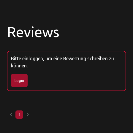
Reviews
Bitte einloggen, um eine Bewertung schreiben zu
können.
Login
keyboard_arrow_left
keyboard_arrow_right
1