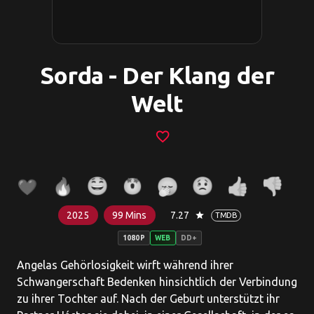
Sorda - Der Klang der
Welt
favorite_border
2025
99 Mins
7.27
star
TMDB
1080P
WEB
DD+
Angelas Gehörlosigkeit wirft während ihrer
Schwangerschaft Bedenken hinsichtlich der Verbindung
zu ihrer Tochter auf. Nach der Geburt unterstützt ihr