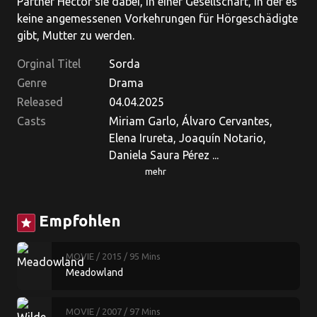
Partner Héctor sie dabei, in einer Gesellschaft, in der es
keine angemessenen Vorkehrungen für Hörgeschädigte
gibt, Mutter zu werden.
Orginal Titel
Sorda
Genre
Drama
Released
04.04.2025
Casts
Miriam Garlo, Álvaro Cervantes,
Elena Irureta, Joaquín Notario,
Daniela Saura Pérez ...
mehr
Empfohlen
star
MOVIE
/ 2015
/ 95 Mins
Meadowland
MOVIE
/ 2007
/ 97 Mins