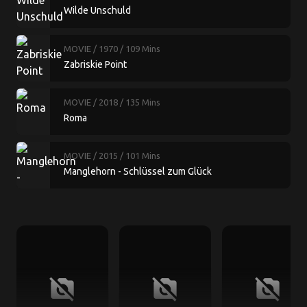
Wilde Unschuld
MOVIE
/ 1970
/ 109 Mins
Zabriskie Point
MOVIE
/ 2018
/ 135 Mins
Roma
MOVIE
/ 2015
/ 101 Mins
Manglehorn - Schlüssel zum Glück
no_photography
no_photography
no_photography