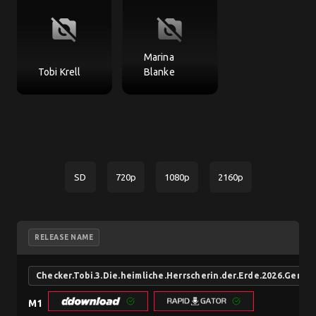
no_photography
no_photography
Marina
Tobi Krell
Blanke
SD
720p
1080p
2160p
RELEASE NAME
Checker.Tobi.3.Die.heimliche.Herrscherin.der.Erde.2026.Ger
M1