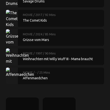
Savage Drums
MOVIE
/ 2017
/ 92 Mins
The Comet Kids
MOVIE
/ 2024
/ 85 Mins
Grüsse vom Mars
MOVIE
/ 1997
/ 90 Mins
Weihnachten mit Willy Wuff III - Mama braucht
einen Millionär
MOVIE
/ -
/ 25 Mins
Affenmaedchen