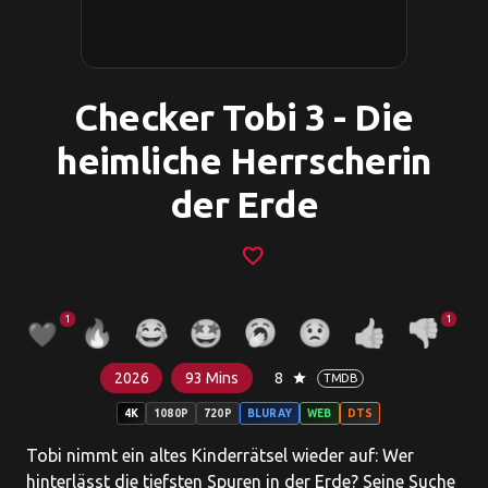
Checker Tobi 3 - Die
heimliche Herrscherin
der Erde
favorite_border
1
1
2026
93 Mins
8
star
TMDB
4K
1080P
720P
BLURAY
WEB
DTS
Tobi nimmt ein altes Kinderrätsel wieder auf: Wer
hinterlässt die tiefsten Spuren in der Erde? Seine Suche