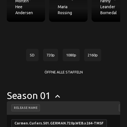
Morten
Fanny
Hee
Maria
Leander
Andersen
Rossing
Bornedal
SD
720p
1080p
2160p
ÖFFNE ALLE STAFFELN
Season 01
keyboard_arrow_up
RELEASE NAME
NF
Carmen.Curlers.S01.GERMAN.720p.WEB.x264-TMSF