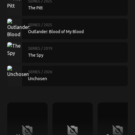
SERIES
/ 2025
The Pitt
SERIES
/ 2025
Outlander: Blood of My Blood
SERIES
/ 2019
The Spy
SERIES
/ 2026
Unchosen
no_photography
no_photography
no_photography