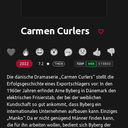
Carmen Curlers
favorite_border
2022
7.2
star
TMDB
720P
WEB
STEREO
Die dänische Dramaserie „Carmen Curlers“ stellt die
Erfolgsgeschichte eines Exportschlagers vor: In den
1960er Jahren erfindet Arne Byberg in Dänemark den
elektrischen Frisierstab, der bei der weiblichen
Kundschaft so gut ankommt, dass Byberg ein
internationales Unternehmen aufbauen kann. Einziges
„Manko“: Da er nicht genügend Männer finden kann,
die für ihn arbeiten wollen, bedient sich Byberg der