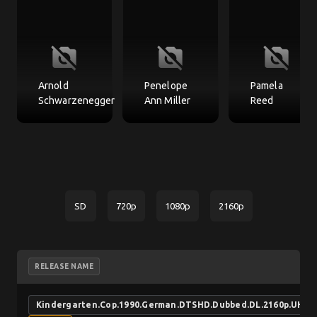
no_photography
no_photography
no_photography
Arnold
Penelope
Pamela
Schwarzenegger
Ann Miller
Reed
SD
720p
1080p
2160p
RELEASE NAME
Kindergarten.Cop.1990.German.DTSHD.Dubbed.DL.2160p.UHD.