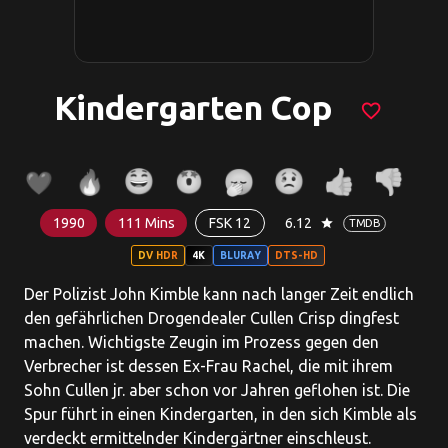
Kindergarten Cop
favorite_border
1990
111 Mins
FSK 12
6.12
star
TMDB
DV HDR
4K
BLURAY
DTS-HD
Der Polizist John Kimble kann nach langer Zeit endlich
den gefährlichen Drogendealer Cullen Crisp dingfest
machen. Wichtigste Zeugin im Prozess gegen den
Verbrecher ist dessen Ex-Frau Rachel, die mit ihrem
Sohn Cullen jr. aber schon vor Jahren geflohen ist. Die
Spur führt in einen Kindergarten, in den sich Kimble als
verdeckt ermittelnder Kindergärtner einschleust.