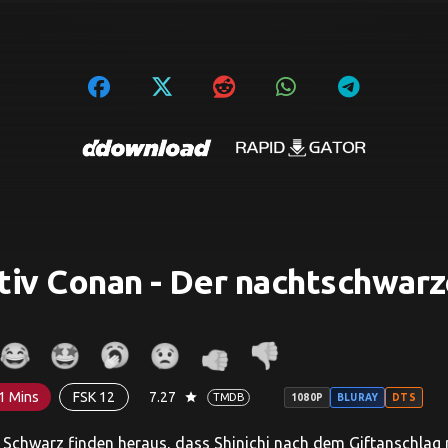
iv Conan - Der nachtschwarz
1 Mins
FSK 12
7.27
star
TMDB
1080P
BLURAY
DTS
 Schwarz finden heraus, dass Shinichi nach dem Giftanschlag n