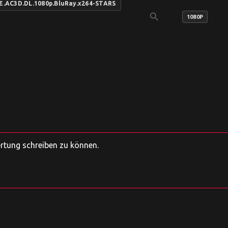
E.AC3D.DL.1080p.BluRay.x264-STARS
search
1080P
ertung schreiben zu können.