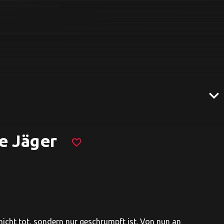
expand_more
e Jäger
favorite_border
icht tot, sondern nur geschrumpft ist. Von nun an