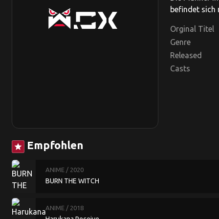
befindet sich 
Orginal Titel
Genre
Released
Casts
Empfohlen
star
ANIME
/ 2020
BURN THE WITCH
ANIME
/ 2018