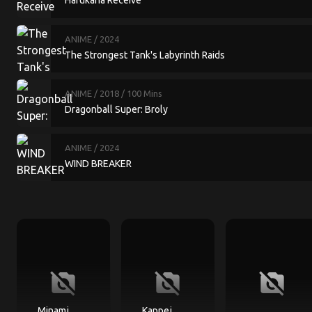
Harukana Receive
ANIME
/ 2024
The Strongest Tank's Labyrinth Raids
ANIME
/ 2018
/ 100 Mins
Dragonball Super: Broly
ANIME
/ 2024
WIND BREAKER
no_photography
no_photography
no_photography
Minami
Kappei