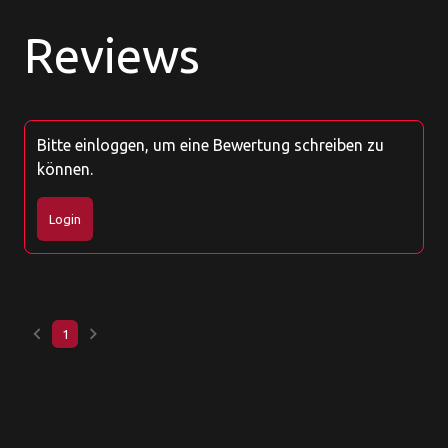
Reviews
Bitte einloggen, um eine Bewertung schreiben zu
können.
Login
keyboard_arrow_left
keyboard_arrow_right
1