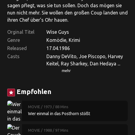
sagen pflegt, was sie tun sollen. Doch das mögen sie
nun nicht mehr. Sie wollen den großen Coup landen und
ihren Chef über's Ohr hauen.
Orginal Titel
Wise Guys
Genre
Komödie, Krimi
Released
17.04.1986
Casts
Danny DeVito, Joe Piscopo, Harvey
Keitel, Ray Sharkey, Dan Hedaya ...
mehr
Empfohlen
star
MOVIE
/ 1973
/ 88 Mins
Wer einmal in das Posthorn stößt
MOVIE
/ 1988
/ 97 Mins