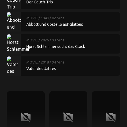
Der Couch-Trip
MOVIE
/ 1943
/ 82 Mins
Abbott und Costello auf Glatteis
MOVIE
/ 2026
/ 93 Mins
Horst Schlämmer sucht das Glück
MOVIE
/ 2018
/ 94 Mins
Vater des Jahres
no_photography
no_photography
no_photography