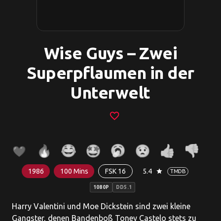
Wise Guys – Zwei
Superpflaumen in der
Unterwelt
favorite_border
1986
100 Mins
FSK 16
5.4
star
TMDB
1080P
DD5.1
Harry Valentini und Moe Dickstein sind zwei kleine
Gangster, denen Bandenboß Toney Castelo stets zu