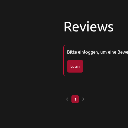
Reviews
Bitte einloggen, um eine Bew
Login
keyboard_arrow_left
keyboard_arrow_right
1