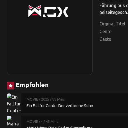
Führung aus d
beiseitegesch
Orginal Titel
Genre
Casts
Empfohlen
star
MOVIE
/ 2025
/ 88 Mins
Ein Fall für Conti - Der verlorene Sohn
MOVIE
/ -
/ 45 Mins