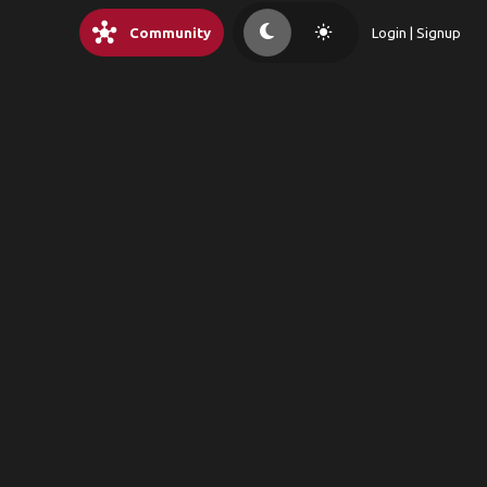
hub
light_mode
Community
Login | Signup