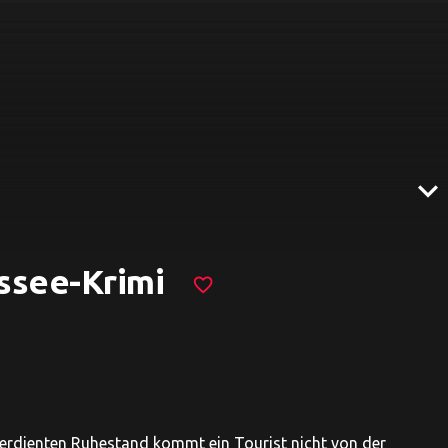
expand_more
ussee-Krimi
favorite_border
verdienten Ruhestand kommt ein Tourist nicht von der