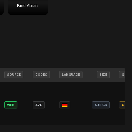
Farid Atrian
SOURCE
CODEC
LANGUAGE
SIZE
GROU
WEB
AVC
4.18 GB
OERG