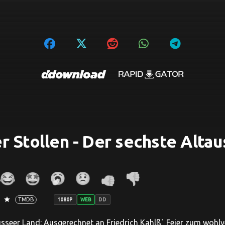
r Stollen - Der sechste Alta
star
TMDB
1080P
WEB
DD
sseer Land: Ausgerechnet an Friedrich Kahlß` Feier zum wohl