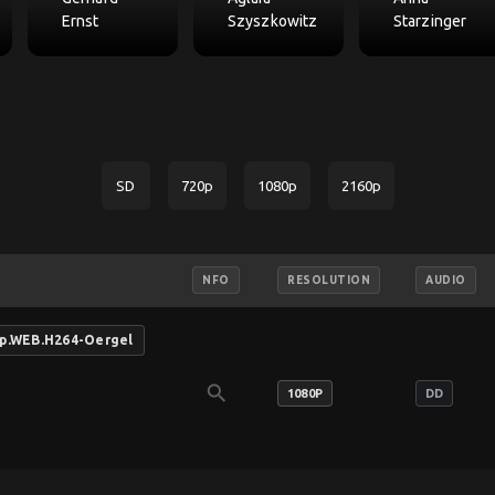
Ernst
Szyszkowitz
Starzinger
SD
720p
1080p
2160p
NFO
RESOLUTION
AUDIO
0p.WEB.H264-Oergel
search
1080P
DD