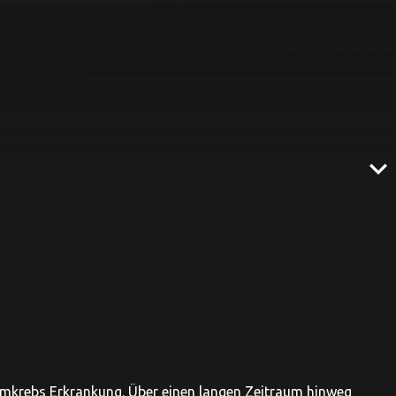
expand_more
kmkrebs Erkrankung. Über einen langen Zeitraum hinweg