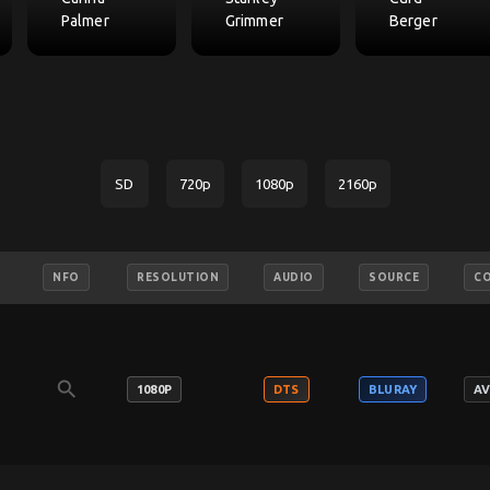
Palmer
Grimmer
Berger
SD
720p
1080p
2160p
NFO
RESOLUTION
AUDIO
SOURCE
C
search
1080P
DTS
BLURAY
A