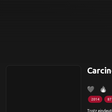
Carci
2014
87
Trotz eindeut