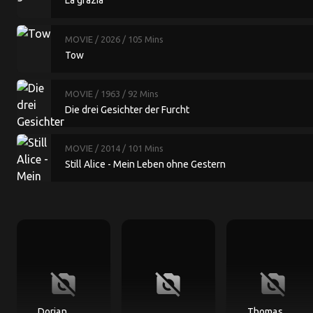
La grazia
MOVIE
/ 2026
/ 105 Mins
Tow
MOVIE
/ 1963
/ 92 Mins
Die drei Gesichter der Furcht
MOVIE
/ 2014
/ 101 Mins
Still Alice - Mein Leben ohne Gestern
no_photography
no_photography
no_photography
Dorian
Thomas