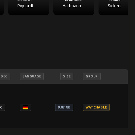
Piquardt
Hartmann
Sickert
ODEC
LANGUAGE
SIZE
GROUP
add_shopping_c
VC
9.87 GB
WATCHABLE