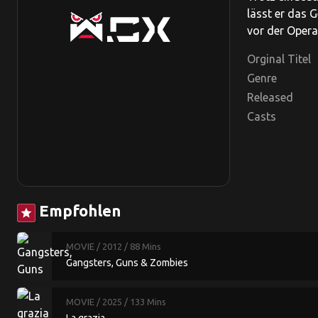
lässt er das 
vor der Opera
Orginal Titel
Genre
Released
Casts
Empfohlen
star
MOVIE
/ 2012
/ 88 Mins
Gangsters, Guns & Zombies
MOVIE
/ 2025
/ 133 Mins