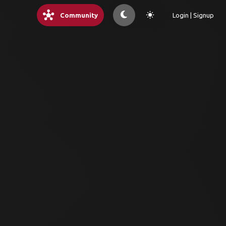
hub
light_mode
Community
Login | Signup