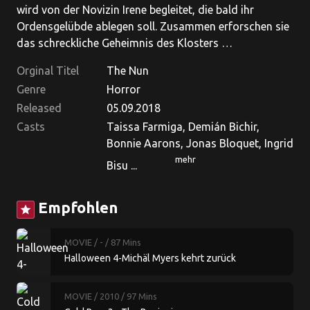
wird von der Novizin Irene begleitet, die bald ihr
Ordensgelübde ablegen soll. Zusammen erforschen sie
das schreckliche Geheimnis des Klosters …
Orginal Titel
The Nun
Genre
Horror
Released
05.09.2018
Casts
Taissa Farmiga, Demián Bichir,
Bonnie Aarons, Jonas Bloquet, Ingrid
mehr
Bisu ...
Empfohlen
star
MOVIE
/ -
/ 87 Mins
Halloween 4-Michäl Myers kehrt zurück
MOVIE
/ 2010
/ 97 Mins