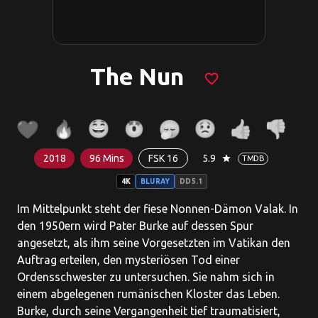
The Nun
favorite_border
2018
96 Mins
FSK 16
5.9
star
TMDB
4K
BLURAY
DD5.1
Im Mittelpunkt steht der fiese Nonnen-Dämon Valak. In
den 1950ern wird Pater Burke auf dessen Spur
angesetzt, als ihm seine Vorgesetzten im Vatikan den
Auftrag erteilen, den mysteriösen Tod einer
Ordensschwester zu untersuchen. Sie nahm sich in
einem abgelegenen rumänischen Kloster das Leben.
Burke, durch seine Vergangenheit tief traumatisiert,