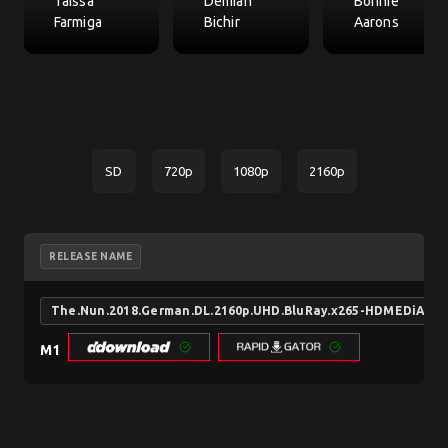
Taissa
Demián
Bonnie
Farmiga
Bichir
Aarons
SD
720p
1080p
2160p
RELEASE NAME
The.Nun.2018.German.DL.2160p.UHD.BluRay.x265-HDMEDiA
M1