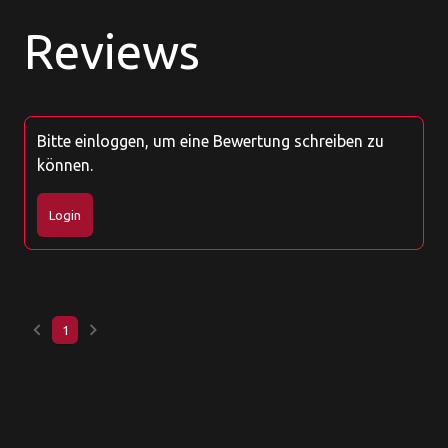
Reviews
Bitte einloggen, um eine Bewertung schreiben zu
können.
Login
keyboard_arrow_left
keyboard_arrow_right
1