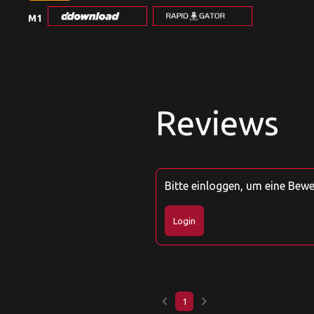
M1
Reviews
Bitte einloggen, um eine Bew
Login
keyboard_arrow_left
keyboard_arrow_right
1