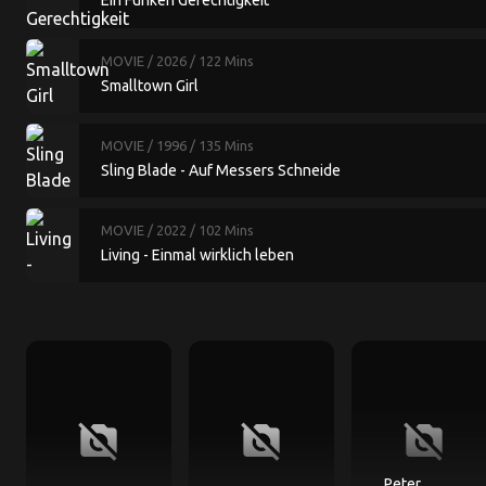
Ein Funken Gerechtigkeit
MOVIE
/ 2026
/ 122 Mins
Smalltown Girl
MOVIE
/ 1996
/ 135 Mins
Sling Blade - Auf Messers Schneide
MOVIE
/ 2022
/ 102 Mins
Living - Einmal wirklich leben
no_photography
no_photography
no_photography
Peter