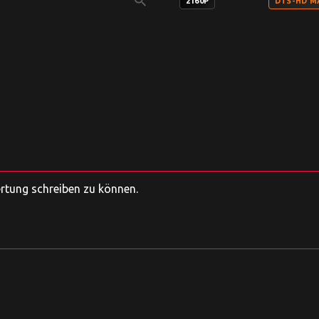
search
2160P
DTS-HD MA
ertung schreiben zu können.