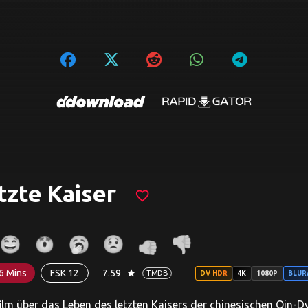
tzte Kaiser
favorite_border
6 Mins
FSK 12
7.59
star
TMDB
DV HDR
4K
1080P
BLUR
m über das Leben des letzten Kaisers der chinesischen Qin-Dyn