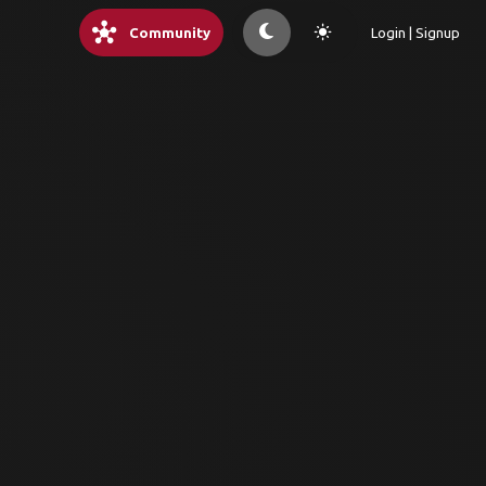
hub
light_mode
Community
Login | Signup