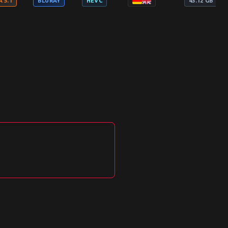
 5.1
BLURAY
HEVC
43.12 GB