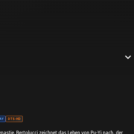
expand_more
AY
DTS-HD
astie. Bertolucci zeichnet das Leben von Pu-Yi nach, der