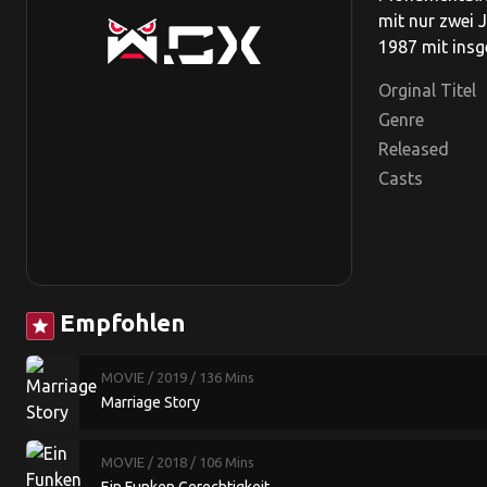
mit nur zwei 
1987 mit ins
Orginal Titel
Genre
Released
Casts
Empfohlen
star
MOVIE
/ 2019
/ 136 Mins
Marriage Story
MOVIE
/ 2018
/ 106 Mins