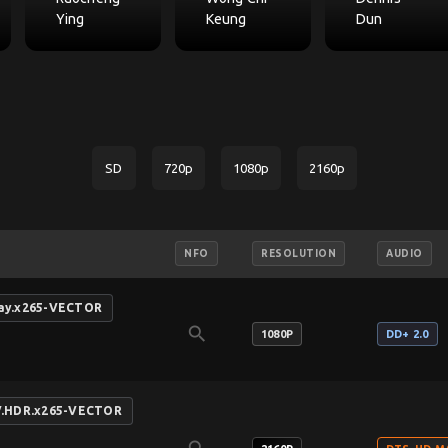
Ying
Keung
Dun
SD
720p
1080p
2160p
NFO
RESOLUTION
AUDIO
Ray.x265-VECTOR
search
1080P
DD+ 2.0
DV.HDR.x265-VECTOR