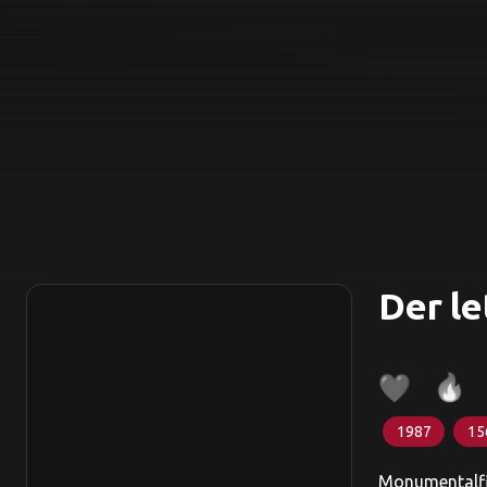
Der le
1987
15
Monumentalfil