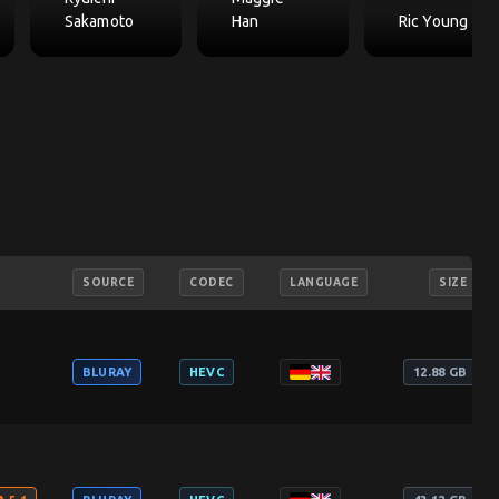
Sakamoto
Han
Ric Young
SOURCE
CODEC
LANGUAGE
SIZE
BLURAY
HEVC
12.88 GB