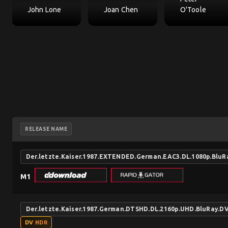
John Lone
Joan Chen
O'Toole
RELEASE NAME
Der.letzte.Kaiser.1987.EXTENDED.German.EAC3.DL.1080p.Blu
M1
Der.letzte.Kaiser.1987.German.DTSHD.DL.2160p.UHD.BluRay.
DV HDR