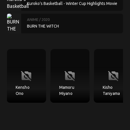
Kuroko’s Basketball - Winter Cup Highlights Movie
3 Crossing the Door
ANIME
/ 2020
BURN THE WITCH
no_photography
no_photography
no_photography
Kensho
Mamoru
Kisho
Ono
Miyano
Taniyama