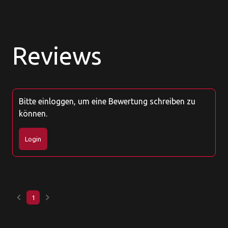
Reviews
Bitte einloggen, um eine Bewertung schreiben zu
können.
Login
keyboard_arrow_left
keyboard_arrow_right
1