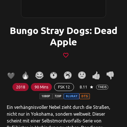
Bungo Stray Dogs: Dead
Apple
favorite_border
2018
90 Mins
FSK 12
8.11
star
TMDB
1080P
720P
BLURAY
DTS
Ein verhängnisvoller Nebel zieht durch die Straßen,
nicht nur in Yokohama, sondern weltweit. Dieser
scheint mit einer Selbstmordvorfalls-Serie von