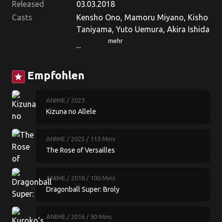
Released
03.03.2018
Casts
Kensho Ono, Mamoru Miyano, Kisho
Taniyama, Yuto Uemura, Akira Ishida
mehr
...
Empfohlen
star
ANIME
/ 2023
Kizuna no Allele
ANIME
/ 2025
/ 113 Mins
The Rose of Versailles
ANIME
/ 2018
/ 100 Mins
Dragonball Super: Broly
ANIME
/ 2016
/ 90 Mins