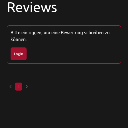
Reviews
Bitte einloggen, um eine Bewertung schreiben zu
können.
Login
keyboard_arrow_left
keyboard_arrow_right
1