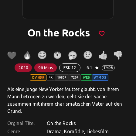
On the Rocks
favorite_border
2020
96 Mins
FSK 12
6.1
star
TMDB
DV HDR
4K
1080P
720P
WEB
ATMOS
Als eine junge New Yorker Mutter glaubt, von ihrem
Mann betrogen zu werden, geht sie der Sache
zusammen mit ihrem charismatischen Vater auf den
Grund.
Orginal Titel
On the Rocks
Genre
Drama, Komödie, Liebesfilm