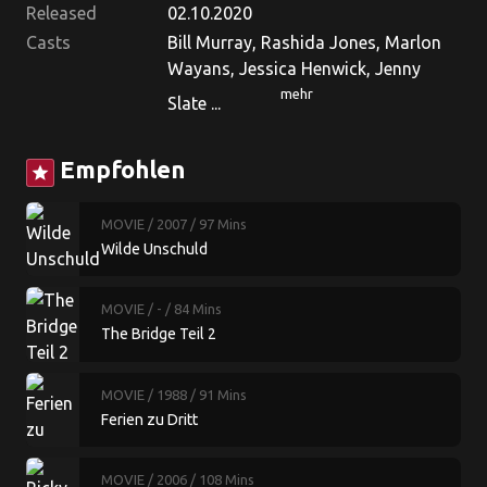
Released
02.10.2020
Casts
Bill Murray, Rashida Jones, Marlon
Wayans, Jessica Henwick, Jenny
mehr
Slate ...
Empfohlen
star
MOVIE
/ 2007
/ 97 Mins
Wilde Unschuld
MOVIE
/ -
/ 84 Mins
The Bridge Teil 2
MOVIE
/ 1988
/ 91 Mins
Ferien zu Dritt
MOVIE
/ 2006
/ 108 Mins