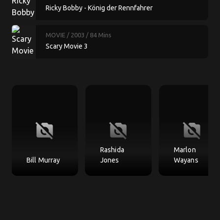
Ricky Bobby - König der Rennfahrer
MOVIE
/ 2003
/ 84 Mins
Scary Movie 3
no_photography
no_photography
no_photography
Rashida
Marlon
Bill Murray
Jones
Wayans