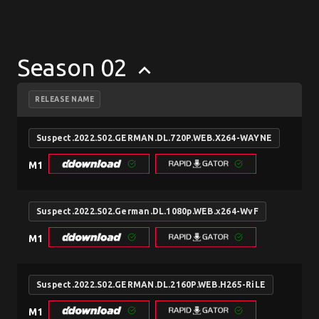
Season 02
keyboard_arrow_up
RELEASE NAME
Suspect.2022.S02.GERMAN.DL.720P.WEB.X264-WAYNE
M1
Suspect.2022.S02.German.DL.1080p.WEB.x264-WvF
M1
Suspect.2022.S02.GERMAN.DL.2160P.WEB.H265-RiLE
M1