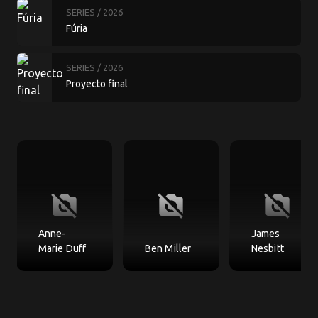
SERIES
/ 2026
Fúria
SERIES
/ 2026
Proyecto final
no_photography
no_photography
no_photography
Anne-
James
Marie Duff
Ben Miller
Nesbitt