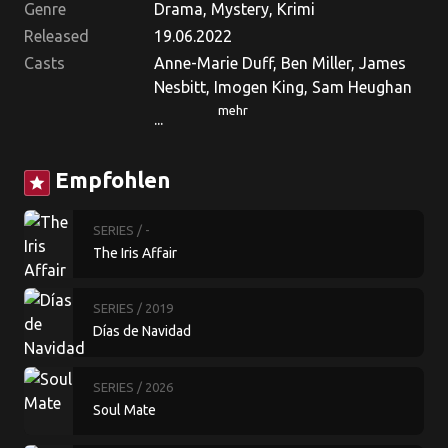
Genre
Drama, Mystery, Krimi
Released
19.06.2022
Casts
Anne-Marie Duff, Ben Miller, James
Nesbitt, Imogen King, Sam Heughan
mehr
...
Empfohlen
star
SERIES
/ -
The Iris Affair
SERIES
/ 2019
Días de Navidad
SERIES
/ 2026
Soul Mate