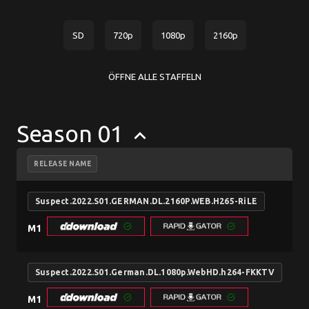
SD
720p
1080p
2160p
ÖFFNE ALLE STAFFELN
Season 01
keyboard_arrow_up
RELEASE NAME
Suspect.2022.S01.GERMAN.DL.2160P.WEB.H265-RiLE
M1
Suspect.2022.S01.German.DL.1080p.WebHD.h264-FKKTV
M1