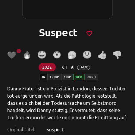
Suspect
favorite_border
1
2022
6.1
star
TMDB
4K
1080P
720P
WEB
DD5.1
Danny Frater ist ein Polizist in London, dessen Tochter
tot aufgefunden wird. Als die Pathologie feststellt,
dass es sich bei der Todesursache um Selbstmord
handelt, wird Danny stutzig. Er vermutet, dass seine
Tochter ermordet wurde und nimmt die Ermittlung auf.
Orginal Titel
Suspect