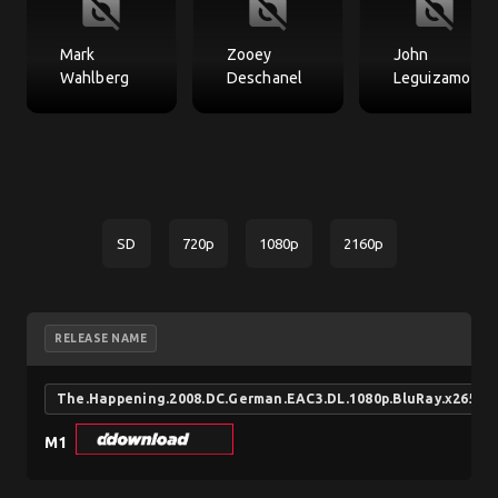
no_photography
no_photography
no_photography
Mark
Zooey
John
Wahlberg
Deschanel
Leguizamo
SD
720p
1080p
2160p
RELEASE NAME
The.Happening.2008.DC.German.EAC3.DL.1080p.BluRay.x265-
M1