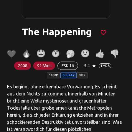
The Happening
favorite_border
2008
91 Mins
FSK 16
5.4
star
TMDB
1080P
BLURAY
DD+
Es beginnt ohne erkennbare Vorwarnung. Es scheint
aus dem Nichts zu kommen. Innerhalb von Minuten
bricht eine Welle mysteriöser und grauenhafter
Todesfälle über große amerikanische Metropolen
herein, die sich jeder Erklärung entziehen und in ihrer
schockierenden Destruktivität unvorstellbar sind. Was
ist verantwortlich für diesen plötzlichen