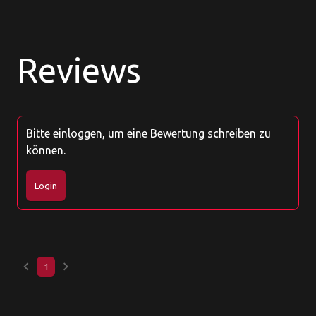
Reviews
Bitte einloggen, um eine Bewertung schreiben zu
können.
Login
keyboard_arrow_left
keyboard_arrow_right
1