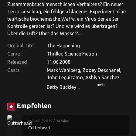
Zusammenbruch menschlichen Verhaltens? Ein neuer
Terroranschlag, ein fehlgeschlagenes Experiment, eine
teuflische biochemische Waffe, ein Virus der außer
Kontrolle geraten ist? Und wie wird es übertragen?
Über die Luft? Über das Wasser?...
Orginal Titel
The Happening
Genre
Thriller, Science Fiction
Released
11.06.2008
Casts
Mark Wahlberg, Zooey Deschanel,
John Leguizamo, Ashlyn Sanchez,
mehr
Betty Buckley ...
Empfohlen
star
MOVIE
/ 2019
/ 84 Mins
Cutterhead