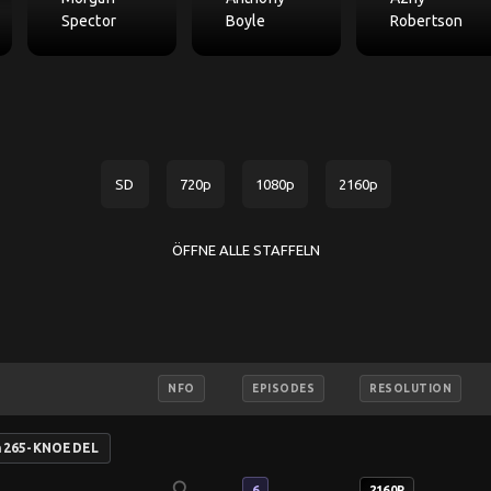
Spector
Boyle
Robertson
SD
720p
1080p
2160p
ÖFFNE ALLE STAFFELN
NFO
EPISODES
RESOLUTION
.h265-KNOEDEL
search
6
2160P