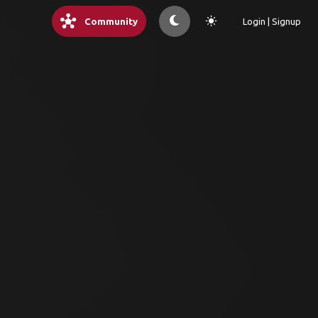
hub
light_mode
Community
Login | Signup