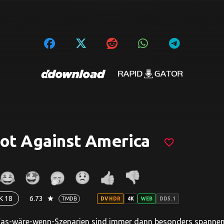
ot Against America
favorite_border
K 18
6.73
star
TMDB
DV HDR
4K
WEB
DD5.1
Was-wäre-wenn-Szenarien sind immer dann besonders spannend