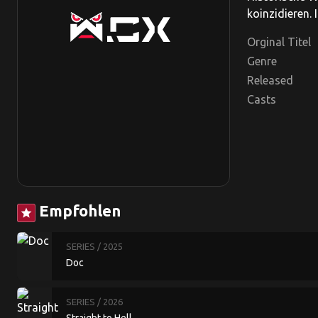
koinzidieren.
Orginal Titel
Genre
Released
Casts
Empfohlen
star
SERIES
/ 2025
Doc
SERIES
/ 2026