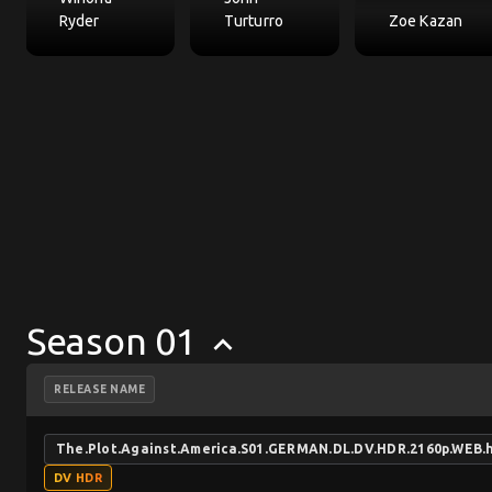
Ryder
Turturro
Zoe Kazan
Season 01
keyboard_arrow_up
RELEASE NAME
The.Plot.Against.America.S01.GERMAN.DL.DV.HDR.2160p.WEB
DV HDR