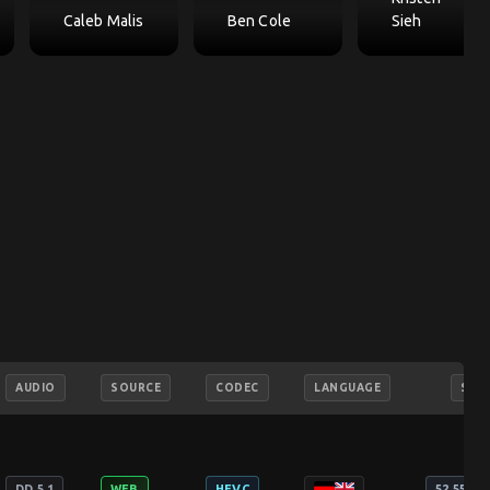
Caleb Malis
Ben Cole
Sieh
AUDIO
SOURCE
CODEC
LANGUAGE
SIZE
DD 5.1
WEB
HEVC
52.55 GB