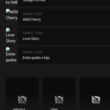
Straight to Hell
SERIES
/ 2025
Wild Cherry
SERIES
/ 2026
Love Story
SERIES
/ 2026
Entre padre e hijo
no_photography
no_photography
no_photography
Winona
John