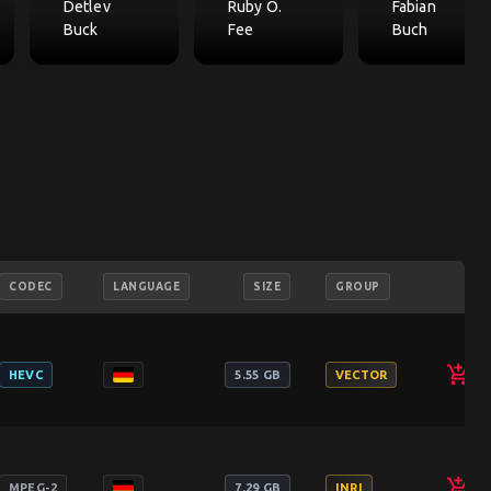
Detlev
Ruby O.
Fabian
Buck
Fee
Buch
CODEC
LANGUAGE
SIZE
GROUP
add_shopping_cart
HEVC
5.55 GB
VECTOR
add_shopping_cart
MPEG-2
7.29 GB
INRI