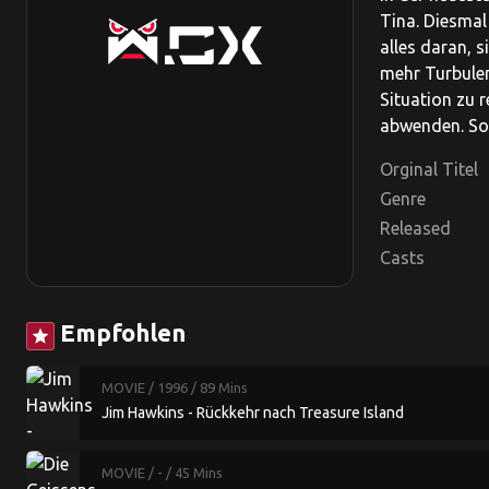
Tina. Diesmal
alles daran, 
mehr Turbulen
Situation zu 
abwenden. Sow
Orginal Titel
Genre
Released
Casts
Empfohlen
star
MOVIE
/ 1996
/ 89 Mins
Jim Hawkins - Rückkehr nach Treasure Island
MOVIE
/ -
/ 45 Mins