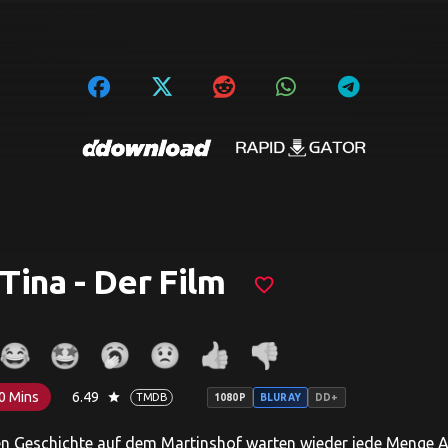
 Tina - Der Film
favorite_border
0 Mins
6.49
star
TMDB
1080P
BLURAY
DD+
en Geschichte auf dem Martinshof warten wieder jede Menge A