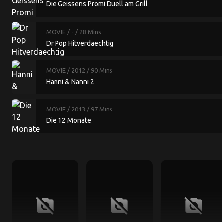
Die Geissens Promi Duell am Grill
MOVIE
/ -
/ 28 Mins
Dr Pop Hitverdaechtig
MOVIE
/ 2012
/ 90 Mins
Hanni & Nanni 2
MOVIE
/ 2013
/ 97 Mins
Die 12 Monate
no_photography
no_photography
no_photography