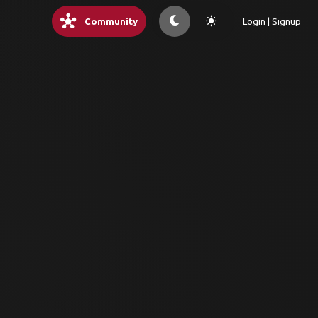
hub
light_mode
Community
Login | Signup