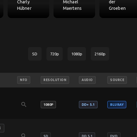
Charly
Michael
der
Hübner
Maertens
Groeben
SD
720p
1080p
2160p
NFO
RESOLUTION
AUDIO
SOURCE
search
1080P
DD+ 5.1
BLURAY
i
search
SD
DD 5.1
DVD