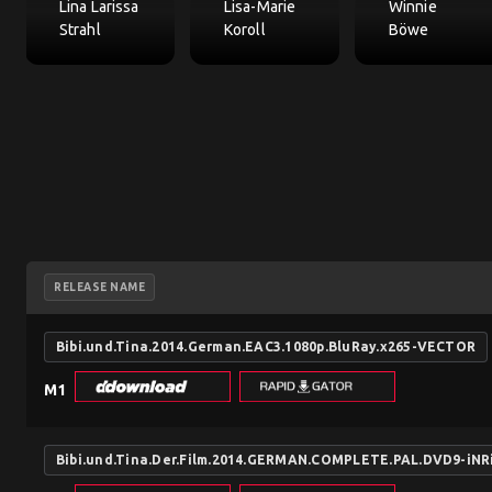
Lina Larissa
Lisa-Marie
Winnie
Strahl
Koroll
Böwe
RELEASE NAME
Bibi.und.Tina.2014.German.EAC3.1080p.BluRay.x265-VECTOR
M1
Bibi.und.Tina.Der.Film.2014.GERMAN.COMPLETE.PAL.DVD9-iNR