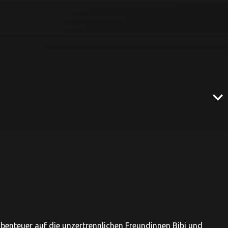
expand_more
benteuer auf die unzertrennlichen Freundinnen Bibi und