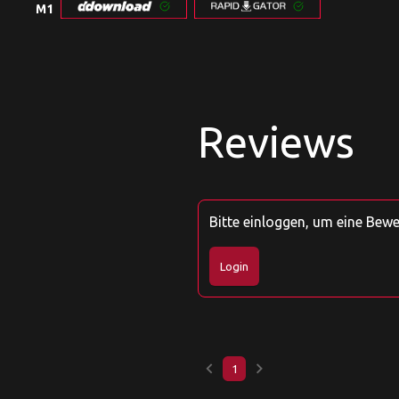
M1
Reviews
Bitte einloggen, um eine Bew
Login
keyboard_arrow_left
keyboard_arrow_right
1