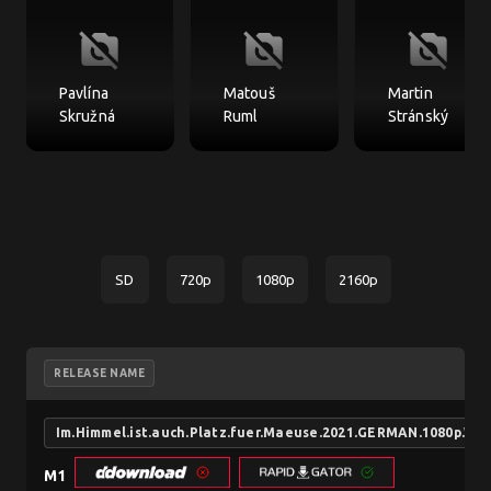
no_photography
no_photography
no_photography
Pavlína
Matouš
Martin
Skružná
Ruml
Stránský
SD
720p
1080p
2160p
RELEASE NAME
Im.Himmel.ist.auch.Platz.fuer.Maeuse.2021.GERMAN.1080p.WE
M1