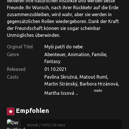
verlieren ihre natürlichen Instinkte und werden beste
Freunde. Ihr Wunsch, nach ihrer Rückkehr auf die Erde
zusammenzubleiben, wird wahr, aber sie werden in
gegensätzlichen Rollen wiedergeboren. Dank der Kraft
der Freundschaft können sie sogar scheinbar
Unmögliches überwinden.
Orginal Titel
Myši patří do nebe
Genre
Abenteuer, Animation, Familie,
Fantasy
Released
01.10.2021
Casts
Pavlína Skružná, Matouš Ruml,
Martin Stránský, Barbora Hrzánová,
mehr
Martha Issová ...
Empfohlen
star
MOVIE
/ 1970
/ 95 Mins