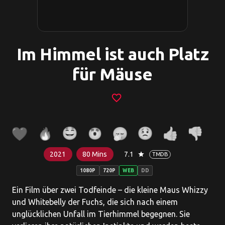
Im Himmel ist auch Platz
für Mäuse
favorite_border
2021
80 Mins
7.1
star
TMDB
1080P
720P
WEB
DD
Ein Film über zwei Todfeinde – die kleine Maus Whizzy
und Whitebelly der Fuchs, die sich nach einem
unglücklichen Unfall im Tierhimmel begegnen. Sie