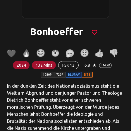
Bonhoeffer
favorite_border
2024
132 Mins
FSK 12
6.8
star
TMDB
1080P
720P
BLURAY
DTS
In der dunklen Zeit des Nationalsozialismus steht die
Welt am Abgrund und der junger Pastor und Theologe
Dietrich Bonhoeffer steht vor einer schweren
moralischen Prüfung. Überzeugt von der Würde jedes
Menschen lehnt Bonhoeffer die Ideologie und
Brutalität der Nationalsozialisten entschieden ab. Als
die Nazis zunehmend die Kirche untergraben und