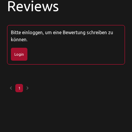
Reviews
Bitte einloggen, um eine Bewertung schreiben zu
können.
Login
keyboard_arrow_left
keyboard_arrow_right
1