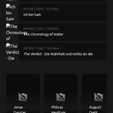
MOVIE
/ 2001
/ 127 Mins
Ich bin Sam
MOVIE
/ 2025
/ 128 Mins
The Chronology of Water
MOVIE
/ 1982
/ 129 Mins
The Verdict - Die Wahrheit und nichts als die
Wahrheit
no_photography
no_photography
no_photography
Jonas
Phileas
August
Dassler
Heyblom
Diehl