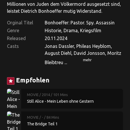
Millionen von Juden dem Völkermord ausgesetzt sind,
leistet Dietrich Bonhoeffer mutig Widerstand.
Orginal Titel
Bonhoeffer: Pastor. Spy. Assassin
Genre
Historie, Drama, Kriegsfilm
Released
20.11.2024
Casts
Jonas Dassler, Phileas Heyblom,
August Diehl, David Jonsson, Moritz
mehr
Bleibtreu ...
Empfohlen
star
MOVIE
/ 2014
/ 101 Mins
Still Alice - Mein Leben ohne Gestern
MOVIE
/ -
/ 84 Mins
The Bridge Teil 1