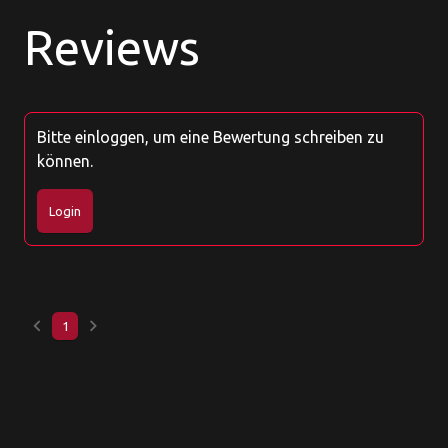
Reviews
Bitte einloggen, um eine Bewertung schreiben zu
können.
Login
keyboard_arrow_left
keyboard_arrow_right
1