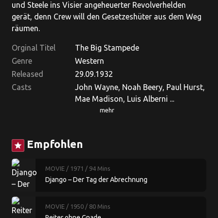
und Steele ins Visier angeheuerter Revolverhelden
gerät, denn Crew will den Gesetzeshüter aus dem Weg
räumen.
Orginal Titel
The Big Stampede
Genre
Western
Released
29.09.1932
Casts
John Wayne, Noah Beery, Paul Hurst,
Mae Madison, Luis Alberni ...
mehr
Empfohlen
star
MOVIE
/ 1971
/ 94 Mins
Django – Der Tag der Abrechnung
MOVIE
/ 1950
/ 80 Mins
Reiter ohne Gnade