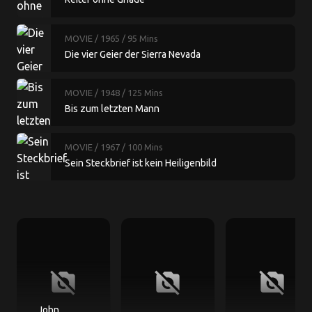
MOVIE
/ 1965
/ 95 Mins
Die vier Geier der Sierra Nevada
MOVIE
/ 1948
/ 125 Mins
Bis zum letzten Mann
MOVIE
/ 1967
/ 100 Mins
Sein Steckbrief ist kein Heiligenbild
no_photography
no_photography
no_photography
John