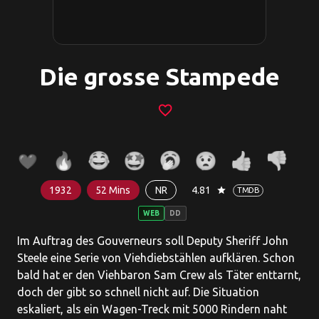
Die grosse Stampede
favorite_border
1932
52 Mins
NR
4.81
star
TMDB
WEB
DD
Im Auftrag des Gouverneurs soll Deputy Sheriff John
Steele eine Serie von Viehdiebstählen aufklären. Schon
bald hat er den Viehbaron Sam Crew als Täter enttarnt,
doch der gibt so schnell nicht auf. Die Situation
eskaliert, als ein Wagen-Treck mit 5000 Rindern naht