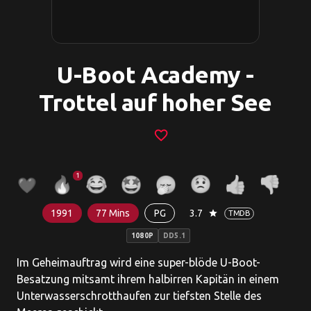
U-Boot Academy -
Trottel auf hoher See
favorite_border
1
1991
77 Mins
PG
3.7
star
TMDB
1080P
DD5.1
Im Geheimauftrag wird eine super-blöde U-Boot-
Besatzung mitsamt ihrem halbirren Kapitän in einem
Unterwasserschrotthaufen zur tiefsten Stelle des