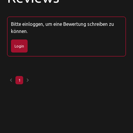
Bitte einloggen, um eine Bewertung schreiben zu
können.
Login
keyboard_arrow_left
keyboard_arrow_right
1