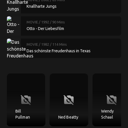
Knallharte Jungs
MOVIE
/ 1992
/ 90 Mins
Otto - Der Liebesfilm
MOVIE
/ 1982
/ 114 Mins
Das schönste Freudenhaus in Texas
no_photography
no_photography
no_photography
Bill
Wendy
Pullman
Ned Beatty
Schaal