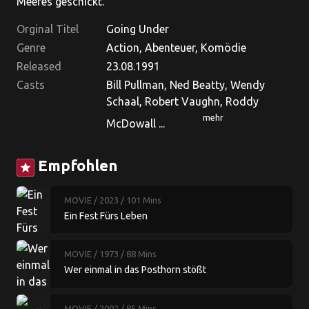
Meeres geschickt.
Orginal Titel
Going Under
Genre
Action, Abenteuer, Komödie
Released
23.08.1991
Casts
Bill Pullman, Ned Beatty, Wendy
Schaal, Robert Vaughn, Roddy
mehr
McDowall ...
Empfohlen
star
MOVIE
/ 2023
/ 101 Mins
Ein Fest Fürs Leben
MOVIE
/ 1973
/ 88 Mins
Wer einmal in das Posthorn stößt
MOVIE
/ 2002
/ 85 Mins