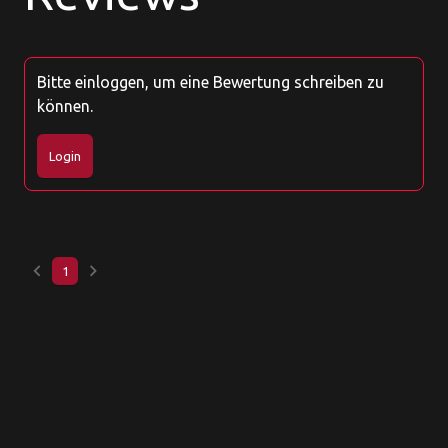
Bitte einloggen, um eine Bewertung schreiben zu
können.
Login
keyboard_arrow_left
keyboard_arrow_right
1