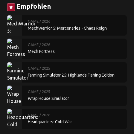
Empfohlen
star
GAME
/ 2026
MechWarrior 5: Mercenaries - Chaos Reign
GAME
/ 2026
Mech Fortress
GAME
/ 2025
Farming Simulator 25: Highlands Fishing Edition
GAME
/ 2025
Wrap House Simulator
GAME
/ 2026
Headquarters: Cold War