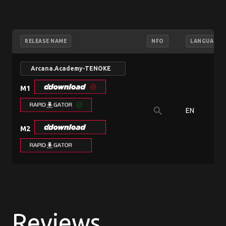
RELEASE NAME
NFO
LANGUAGE
Arcana.Academy-TENOKE
M1
search
EN
M2
Reviews