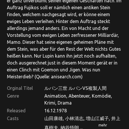
er ganz unverblümt seinen eigenen Geschäften nach. Im
Auftrag Fujikos soll er nämlich einen antiken Stein
finden, welchem nachgesagt wird, er könne einem
ewiges Leben verleihen. Hinter dem Auftrag steckt
allerdings jemand anders. Ein von Macht und der
Vorstellung vom ewigen Leben zerfressener Milliardär,
Mamo. Dieser hat seine eigenen geheimen Pläne mit
dem Stein, was aber für den Rest der Welt nichts Gutes
heißen kann. Nur Lupin kann ihn jetzt noch aufhalten,
doch ausgerechnet just in diesem Moment gerät er in
einen Clinch mit Goemon und Jigen. Was nun
Meisterdieb? (Quelle: anisearch.com)
Orginal Titel
ルパン三世 ルパンVS複製人間
Genre
Animation, Abenteuer, Komödie,
Krimi, Drama
Released
16.12.1978
Casts
山田康雄, 小林清志, 増山江威子, 井上
mehr
真樹夫, 納谷悟朗 ...