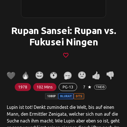
Rupan Sansei: Rupan vs.
Fukusei Ningen
favorite_border
1978
102 Mins
PG-13
7
star
TMDB
1080P
BLURAY
DTS
Lupin ist tot! Denkt zumindest die Welt, bis auf einen
Mann, den Ermittler Zenigata, welcher sich nun auf die
Suche nach ihm macht. Wie Lupin aber eben so ist, geht