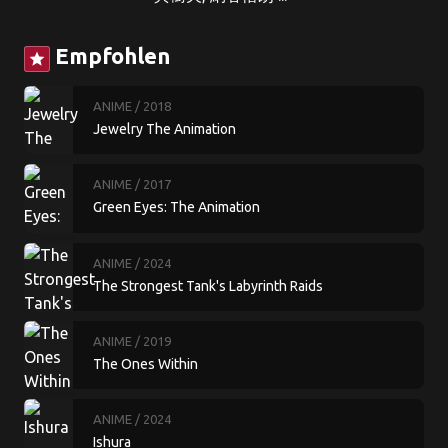
Empfohlen
star
ANIME
/ 2018
Jewelry The Animation
ANIME
/ 2017
Green Eyes: The Animation
ANIME
/ 2024
The Strongest Tank's Labyrinth Raids
ANIME
/ 2019
The Ones Within
ANIME
/ 2024
Ishura