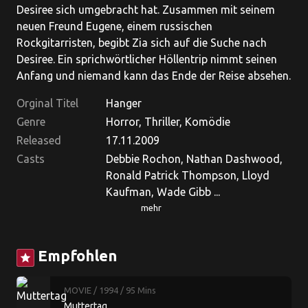
Desiree sich umgebracht hat. Zusammen mit seinem
neuen Freund Eugene, einem russischen
Rockgitarristen, begibt Zia sich auf die Suche nach
Desiree. Ein sprichwörtlicher Höllentrip nimmt seinen
Anfang und niemand kann das Ende der Reise absehen.
Orginal Titel
Hanger
Genre
Horror, Thriller, Komödie
Released
17.11.2009
Casts
Debbie Rochon, Nathan Dashwood,
Ronald Patrick Thompson, Lloyd
Kaufman, Wade Gibb ...
mehr
Empfohlen
star
MOVIE
/ 1994
/ 95 Mins
Muttertag