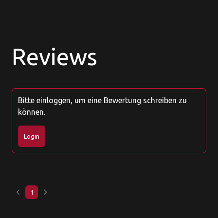
Reviews
Bitte einloggen, um eine Bewertung schreiben zu
können.
Login
keyboard_arrow_left
keyboard_arrow_right
1