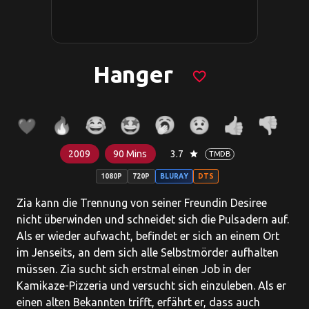
Hanger
favorite_border
2009
90 Mins
3.7
star
TMDB
1080P
720P
BLURAY
DTS
Zia kann die Trennung von seiner Freundin Desiree
nicht überwinden und schneidet sich die Pulsadern auf.
Als er wieder aufwacht, befindet er sich an einem Ort
im Jenseits, an dem sich alle Selbstmörder aufhalten
müssen. Zia sucht sich erstmal einen Job in der
Kamikaze-Pizzeria und versucht sich einzuleben. Als er
einen alten Bekannten trifft, erfährt er, dass auch