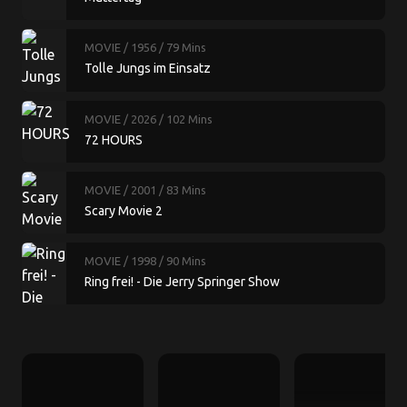
MOVIE
/ 1956
/ 79 Mins
Tolle Jungs im Einsatz
MOVIE
/ 2026
/ 102 Mins
72 HOURS
MOVIE
/ 2001
/ 83 Mins
Scary Movie 2
MOVIE
/ 1998
/ 90 Mins
Ring frei! - Die Jerry Springer Show