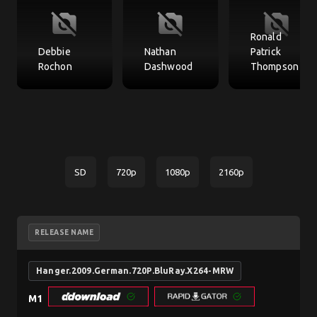
no_photography
no_photography
no_photography
Ronald
Debbie
Nathan
Patrick
Rochon
Dashwood
Thompson
SD
720p
1080p
2160p
RELEASE NAME
Hanger.2009.German.720P.BluRay.X264-MRW
M1