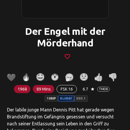
Der Engel mit der
Mörderhand
favorite_border
1968
89 Mins
FSK 16
6.7
star
TMDB
1080P
BLURAY
DD5.1
Der labile junge Mann Dennis Pitt hat gerade wegen
Brandstiftung im Gefängnis gesessen und versucht
nach seiner Entlassung sein Leben in den Griff zu