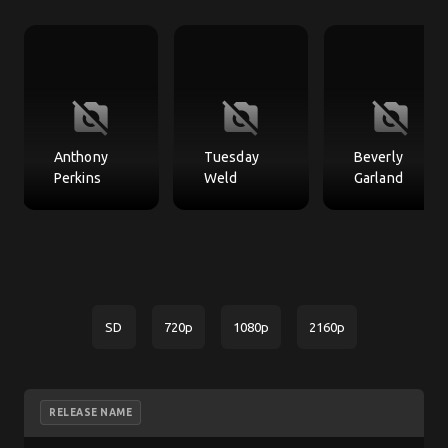
no_photography
no_photography
no_photography
Anthony
Tuesday
Beverly
Perkins
Weld
Garland
SD
720p
1080p
2160p
RELEASE NAME